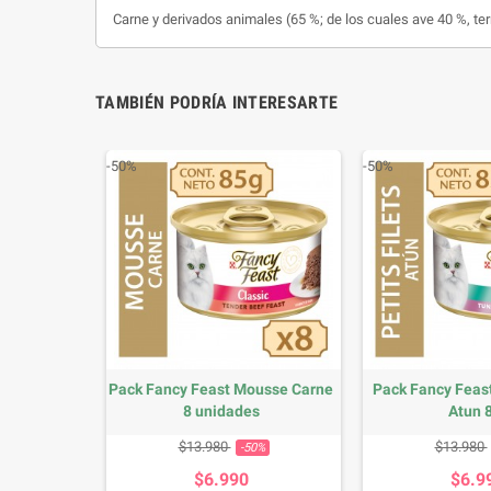
Carne y derivados animales (65 %; de los cuales ave 40 %, ter
TAMBIÉN PODRÍA INTERESARTE
-50%
-50%
 HUMEDO
Pack Fancy Feast Mousse Carne
Pack Fancy Feast
KD)
8 unidades
Atun 8
io
Precio base
Precio
Precio 
$13.980
$13.980
-50%
$6.990
$6.9