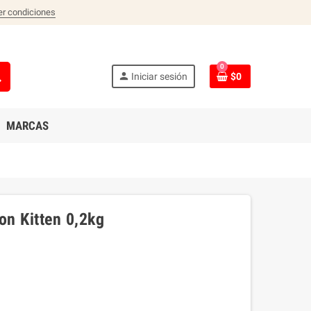
er condiciones
0
ch
person
Iniciar sesión
$0
MARCAS
on Kitten 0,2kg