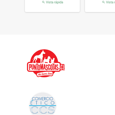
da
Vista rápida
Vista 

