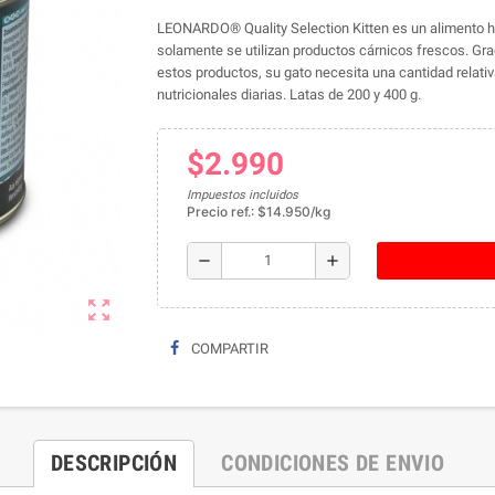
LEONARDO® Quality Selection Kitten es un alimento h
solamente se utilizan productos cárnicos frescos. Gracia
estos productos, su gato necesita una cantidad relat
nutricionales diarias. Latas de 200 y 400 g.
$2.990
Impuestos incluidos
Precio ref.: $14.950/kg
remove
add
zoom_out_map
COMPARTIR
DESCRIPCIÓN
CONDICIONES DE ENVIO