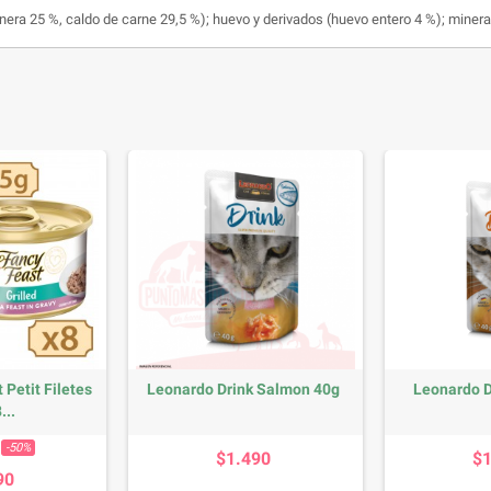
nera 25 %, caldo de carne 29,5 %); huevo y derivados (huevo entero 4 %); minera
 Petit Filetes
Leonardo Drink Salmon 40g
Leonardo D
...
base
Precio
Precio
-50%
$1.490
$
90