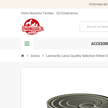
Infórmate del
Visita Nuestras Tiendas
Contáctenos
view_headline
ACCESOR
chevron_right
Gatos
chevron_right
Leonardo Latas Quality Selection Kitten 0