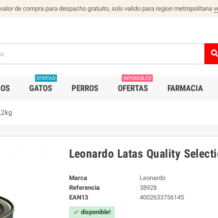
 valor de compra para despacho gratuito, solo valido para region metropolitana
v
sear
OFERTAS!
IMPERDIBLES!
IOS
GATOS
PERROS
OFERTAS
FARMACIA
,2kg
Leonardo Latas Quality Selecti
Marca
Leonardo
Referencia
38928
EAN13
4002633756145
disponible!
check