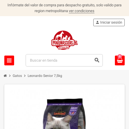
Infórmate del valor de compra para despacho gratuito, solo valido para
region metropolitana
ver condiciones
person
Iniciar sesión
0
view_headline
search
chevron_right
chevron_right
Gatos
Leonardo Senior 7,5kg