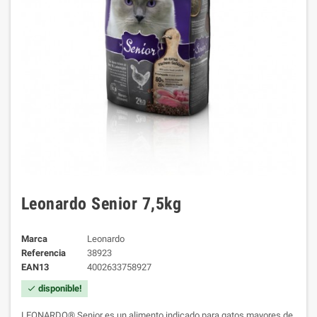
Leonardo Senior 7,5kg
Marca
Leonardo
Referencia
38923
EAN13
4002633758927
disponible!
check
LEONARDO® Senior es un alimento indicado para gatos mayores de