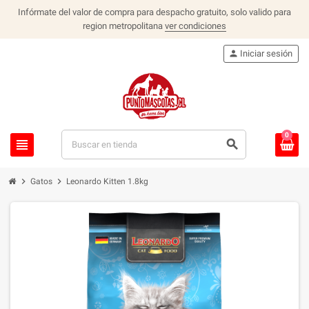
Infórmate del valor de compra para despacho gratuito, solo valido para
region metropolitana
ver condiciones
person
Iniciar sesión
0
view_headline
search
chevron_right
chevron_right
Gatos
Leonardo Kitten 1.8kg