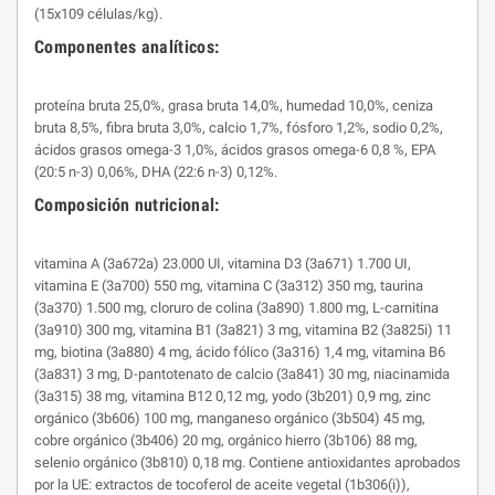
(15x109 células/kg).
Componentes analíticos:
proteína bruta 25,0%, grasa bruta 14,0%, humedad 10,0%, ceniza
bruta 8,5%, fibra bruta 3,0%, calcio 1,7%, fósforo 1,2%, sodio 0,2%,
ácidos grasos omega-3 1,0%, ácidos grasos omega-6 0,8 %, EPA
(20:5 n-3) 0,06%, DHA (22:6 n-3) 0,12%.
Composición nutricional:
vitamina A (3a672a) 23.000 UI, vitamina D3 (3a671) 1.700 UI,
vitamina E (3a700) 550 mg, vitamina C (3a312) 350 mg, taurina
(3a370) 1.500 mg, cloruro de colina (3a890) 1.800 mg, L-carnitina
(3a910) 300 mg, vitamina B1 (3a821) 3 mg, vitamina B2 (3a825i) 11
mg, biotina (3a880) 4 mg, ácido fólico (3a316) 1,4 mg, vitamina B6
(3a831) 3 mg, D-pantotenato de calcio (3a841) 30 mg, niacinamida
(3a315) 38 mg, vitamina B12 0,12 mg, yodo (3b201) 0,9 mg, zinc
orgánico (3b606) 100 mg, manganeso orgánico (3b504) 45 mg,
cobre orgánico (3b406) 20 mg, orgánico hierro (3b106) 88 mg,
selenio orgánico (3b810) 0,18 mg. Contiene antioxidantes aprobados
por la UE: extractos de tocoferol de aceite vegetal (1b306(i)),