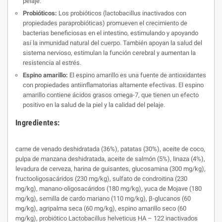
pelaje.
Probióticos:
Los probióticos (lactobacillus inactivados con
propiedades paraprobióticas) promueven el crecimiento de
bacterias beneficiosas en el intestino, estimulando y apoyando
así la inmunidad natural del cuerpo. También apoyan la salud del
sistema nervioso, estimulan la función cerebral y aumentan la
resistencia al estrés.
Espino amarillo:
El espino amarillo es una fuente de antioxidantes
con propiedades antiinflamatorias altamente efectivas. El espino
amarillo contiene ácidos grasos omega-7, que tienen un efecto
positivo en la salud de la piel y la calidad del pelaje.
Ingredientes:
carne de venado deshidratada (36%), patatas (30%), aceite de coco,
pulpa de manzana deshidratada, aceite de salmón (5%), linaza (4%),
levadura de cerveza, harina de guisantes, glucosamina (300 mg/kg),
fructooligosacáridos (230 mg/kg), sulfato de condroitina (230
mg/kg), manano-oligosacáridos (180 mg/kg), yuca de Mojave (180
mg/kg), semilla de cardo mariano (110 mg/kg), β-glucanos (60
mg/kg), agripalma seca (60 mg/kg), espino amarillo seco (60
mg/kg), probiótico Lactobacillus helveticus HA – 122 inactivados