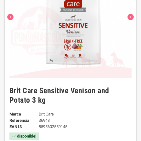
chevron_left
chevron_right
Brit Care Sensitive Venison and
Potato 3 kg
Marca
Brit Care
Referencia
36948
EAN13
8595602559145
disponible!
check