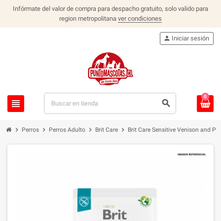
Infórmate del valor de compra para despacho gratuito, solo valido para
region metropolitana
ver condiciones
person
Iniciar sesión
0
view_headline
search
chevron_right
chevron_right
chevron_right
chevron_right
Perros
Perros Adulto
Brit Care
Brit Care Sensitive Venison and Po