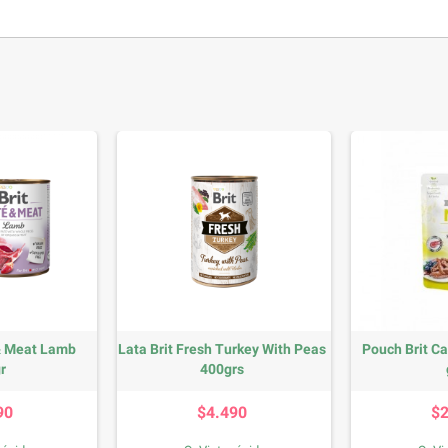
 & Meat Lamb
Lata Brit Fresh Turkey With Peas
Pouch Brit C
r
400grs
recio
Precio
90
$4.490
$