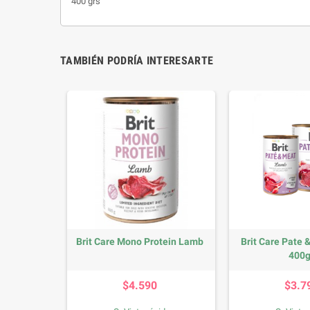
400 grs
TAMBIÉN PODRÍA INTERESARTE
n Rabbit
Brit Care Mono Protein Lamb
Brit Care Pate
400g
io
Precio
P
$4.590
$3.7