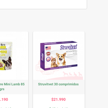
are Mini Lamb 85
Struvitvet 30 comprimidos
grs
Precio
Precio
2.190
$21.990