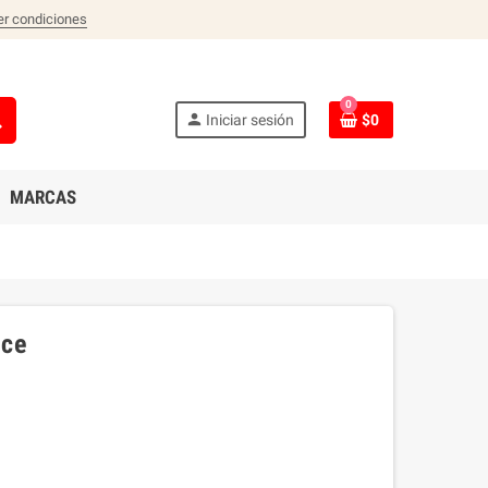
er condiciones
0
ch
person
Iniciar sesión
$0
MARCAS
ice