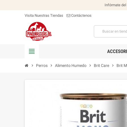
Infórmate del
Visita Nuestras Tiendas
Contáctenos
view_headline
ACCESOR
chevron_right
Perros
chevron_right
Alimento Humedo
chevron_right
Brit Care
chevron_right
Brit 