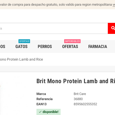
 valor de compra para despacho gratuito, solo valido para region metropolitana
v
sear
OFERTAS!
IMPERDIBLES!
IOS
GATOS
PERROS
OFERTAS
FARMACIA
Mono Protein Lamb and Rice
Brit Mono Protein Lamb and R
Marca
Brit Care
Referencia
36880
EAN13
8595602555352
disponible!
check