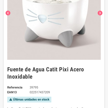
chevron_left
chevron_right
Fuente de Agua Catit Pixi Acero
Inoxidable
Referencia
39795
EAN13
022517437209
Últimas unidades en stock
warning