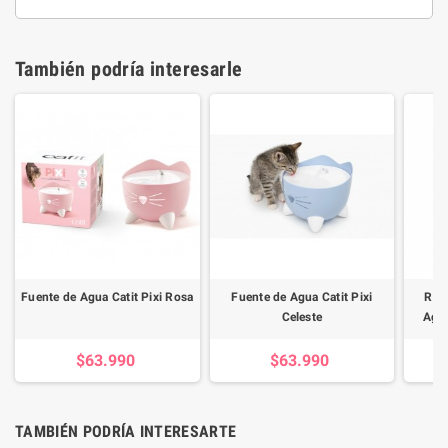
También podría interesarle
Fuente de Agua Catit Pixi Rosa
Fuente de Agua Catit Pixi
Repu
Celeste
Agua
$63.990
$63.990
TAMBIÉN PODRÍA INTERESARTE