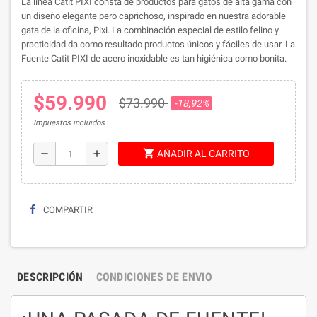
La línea Catit PIXI consta de productos para gatos de alta gama con
un diseño elegante pero caprichoso, inspirado en nuestra adorable
gata de la oficina, Pixi. La combinación especial de estilo felino y
practicidad da como resultado productos únicos y fáciles de usar. La
Fuente Catit PIXI de acero inoxidable es tan higiénica como bonita.
$59.990
$73.990
-18,92%
Impuestos incluidos
shopping_cart
remove
add
AÑADIR AL CARRITO
COMPARTIR
DESCRIPCIÓN
CONDICIONES DE ENVIO