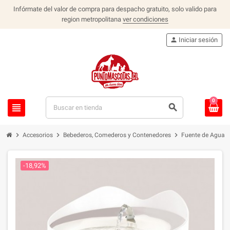
Infórmate del valor de compra para despacho gratuito, solo valido para
region metropolitana
ver condiciones
person
Iniciar sesión
0
view_headline
search
chevron_right
chevron_right
chevron_right
Accesorios
Bebederos, Comederos y Contenedores
Fuente de Agua Ca
-18,92%