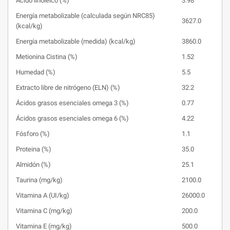
Ácido linoleico (%)
3.98
Energía metabolizable (calculada según NRC85)
3627.0
(kcal/kg)
Energía metabolizable (medida) (kcal/kg)
3860.0
Metionina Cistina (%)
1.52
Humedad (%)
5.5
Extracto libre de nitrógeno (ELN) (%)
32.2
Ácidos grasos esenciales omega 3 (%)
0.77
Ácidos grasos esenciales omega 6 (%)
4.22
Fósforo (%)
1.1
Proteina (%)
35.0
Almidón (%)
25.1
Taurina (mg/kg)
2100.0
Vitamina A (UI/kg)
26000.0
Vitamina C (mg/kg)
200.0
Vitamina E (mg/kg)
500.0