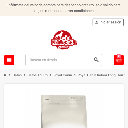
Infórmate del valor de compra para despacho gratuito, solo valido para
region metropolitana
ver condiciones
person
Iniciar sesión
0
view_headline
search
chevron_right
chevron_right
chevron_right
chevron_right
Gatos
Gatos Adulto
Royal Canin
Royal Canin Indoor Long Hair 1.