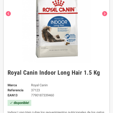
chevron_left
chevron_right
Royal Canin Indoor Long Hair 1.5 Kg
Marca
Royal Canin
Referencia
37123
EAN13
7790187339460
disponible!
check
Indoor Long Hair cubre los requerimientos nutricionales de los gatos