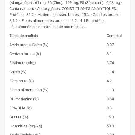
(Manganèse) : 61 mg, E6 (Zinc) : 199 mg, E8 (Sélénium) : 0,08 mg -
Conservateurs - Antioxygènes. CONSTITUANTS ANALYTIQUES:
Protéine : 35 % - Matières grasses brutes : 15 % - Cendres brutes :
8,1 % - Fibres alimentaires brutes : 4,2 %. *L.I.P. : protéine
sélectionnée pour sa très haute assimilation.
Tabla de análisis
Cantidad
Ácido araquidónico (%)
0.07
Cenizas brutas (%)
8.1
Biotina (mg/kg)
3.74
Calcio (%)
1.14
Fibra bruta (%)
4.2
Fibras alimentarias (%)
11.3
DL-metionina (%)
0.84
EPA/DHA (%)
0.31
Grasas (%)
15.0
L-carnitina (mg/kg)
50.0