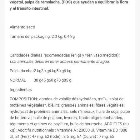
vegetal, pulpa de remolacha, (FOS) que ayudan a equilibrar la flora
y el tránsito intestinal.
Alimento seco
Tamaño del packaging: 2.0 kg, 0.4 kg
Cantidades diarias recomendadas (en g) y *(en vaso medidor):
Los animales deberán tener acceso permanente al agua.
Poids du chat
2 kg
3 kg
4 kg
5 kg
6 kg
NORMAL
30 g
45 g
60 g
70 g
85 g
Ingredientes
COMPOSITION: viandes de volaille déshydratées, maïs, isolat de
protéines végétales*, blé, riz, graisses animales, fibres végétales,
hydrolysat de protéines animales, sels minéraux, huile de soja, pulpe
de betterave, huile de poisson, levures, fructo-oligo-saccharides,
téguments et graines de psyllium, huile de bourrache. ADDITIFS (au
kg): Additifs nutritionnels : Vitamine A : 23800 UI, Vitamine D3 : 800
UI, E1 (Fer) : 47 mg, E2 (Iode) : 3,6 mg, E4 (Cuivre) : 7 mg, E5