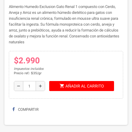
Alimento Humedo Exclusion Gato Renal 1 compuesto con Cerdo,
Arveja y Arroz es un alimento húmedo dietético para gatos con
insuficiencia renal crónica, formulado en mousse ultra suave para
facilitar la ingesta. Su fórmula monoproteica con cerdo, arveja y
arroz, junto a prebióticos, ayuda a reducir la formación de cálculos
de oxalato y mejora la función renal. Conservado con antioxidantes
naturales
$2.990
Impuestos incluidos
Precio ref.: $35/gr
shopping_cart
remove
add
AÑADIR AL CARRITO
COMPARTIR