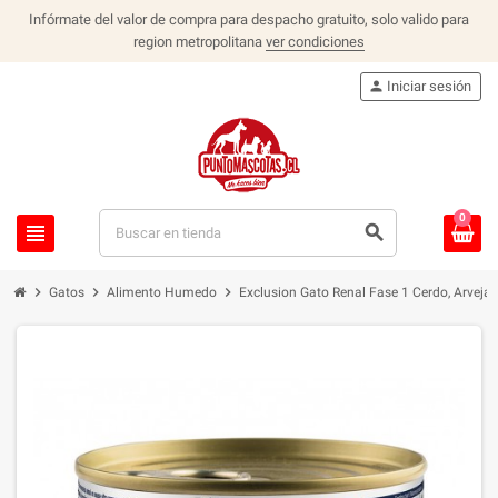
Infórmate del valor de compra para despacho gratuito, solo valido para
region metropolitana
ver condiciones
person
Iniciar sesión
0
view_headline
search
chevron_right
chevron_right
chevron_right
Gatos
Alimento Humedo
Exclusion Gato Renal Fase 1 Cerdo, Arveja, 