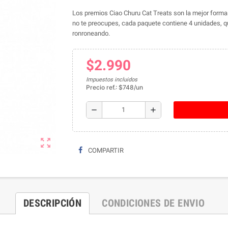
Los premios Ciao Churu Cat Treats son la mejor forma d
no te preocupes, cada paquete contiene 4 unidades, que
ronroneando.
$2.990
Impuestos incluidos
Precio ref.: $748/un
remove
add
zoom_out_map
COMPARTIR
DESCRIPCIÓN
CONDICIONES DE ENVIO