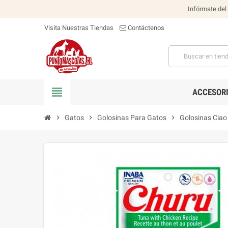
Infórmate del
Visita Nuestras Tiendas
Contáctenos
view_headline
ACCESOR
chevron_right
Gatos
chevron_right
Golosinas Para Gatos
chevron_right
Golosinas Ciao