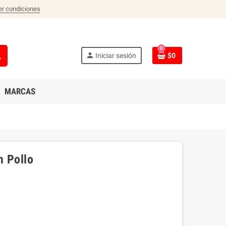
er condiciones
0
ch
person
Iniciar sesión
$0
MARCAS
n Pollo