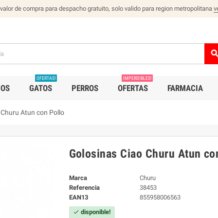
 valor de compra para despacho gratuito, solo valido para region metropolitana
v
sear
OFERTAS!
IMPERDIBLES!
IOS
GATOS
PERROS
OFERTAS
FARMACIA
 Churu Atun con Pollo
Golosinas Ciao Churu Atun co
Marca
Churu
Referencia
38453
EAN13
855958006563
disponible!
check