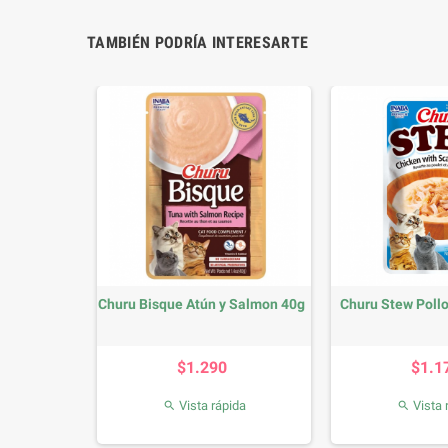
TAMBIÉN PODRÍA INTERESARTE
ada Litter
Churu Bisque Atún y Salmon 40g
Churu Stew Pollo
io
Precio
P
0
$1.290
$1.1
da
Vista rápida
Vista 

