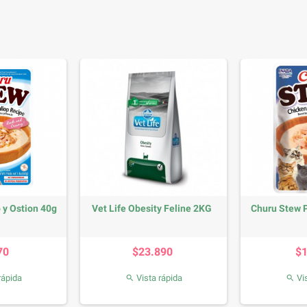
 y Ostion 40g
Vet Life Obesity Feline 2KG
Churu Stew P
recio
Precio
70
$23.890
$
rápida
Vista rápida
Vis

