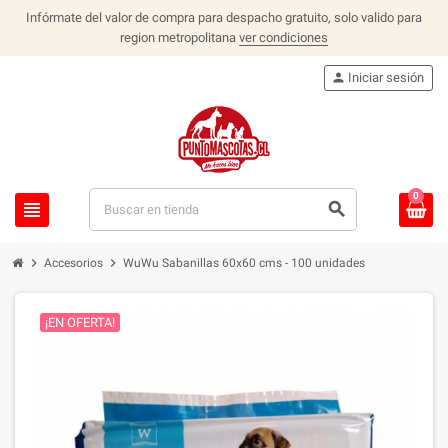
Infórmate del valor de compra para despacho gratuito, solo valido para
region metropolitana
ver condiciones
person
Iniciar sesión
0
view_headline
search
chevron_right
chevron_right
Accesorios
WuWu Sabanillas 60x60 cms - 100 unidades
¡EN OFERTA!