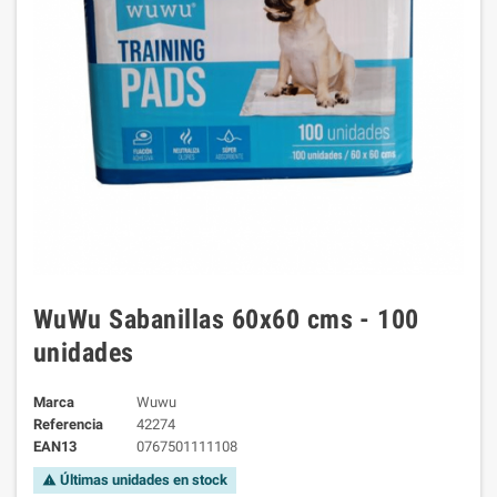
WuWu Sabanillas 60x60 cms - 100
unidades
Marca
Wuwu
Referencia
42274
EAN13
0767501111108
Últimas unidades en stock
warning