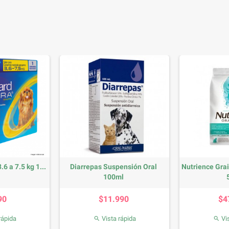
6 a 7.5 kg 1...
Diarrepas Suspensión Oral
Nutrience Grai
100ml
recio
Precio
90
$11.990
$4
rápida
Vista rápida
Vis

