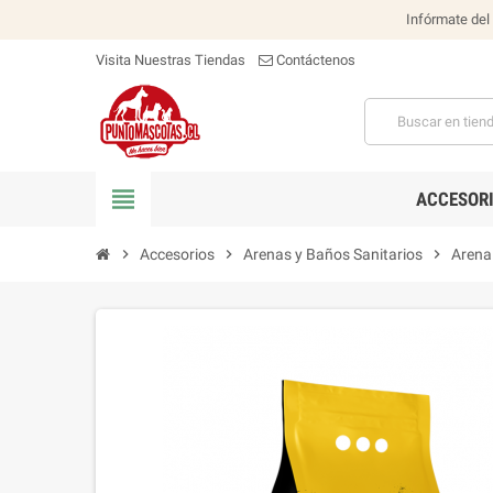
Infórmate del
Visita Nuestras Tiendas
Contáctenos
view_headline
ACCESOR
chevron_right
Accesorios
chevron_right
Arenas y Baños Sanitarios
chevron_right
Arena