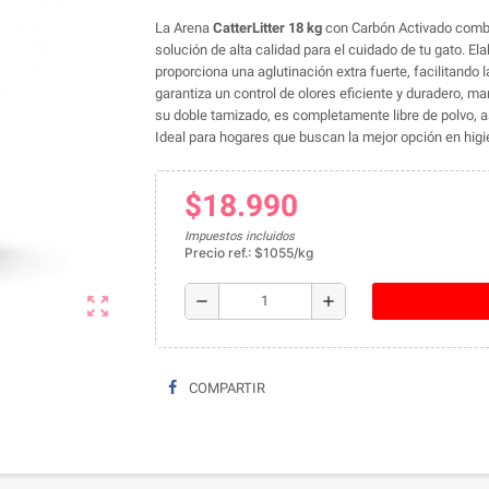
La Arena
CatterLitter 18 kg
con Carbón Activado combin
solución de alta calidad para el cuidado de tu gato. El
proporciona una aglutinación extra fuerte, facilitando 
garantiza un control de olores eficiente y duradero, m
su doble tamizado, es completamente libre de polvo, a
Ideal para hogares que buscan la mejor opción en higie
$18.990
Impuestos incluidos
Precio ref.: $1055/kg
remove
add
zoom_out_map
COMPARTIR