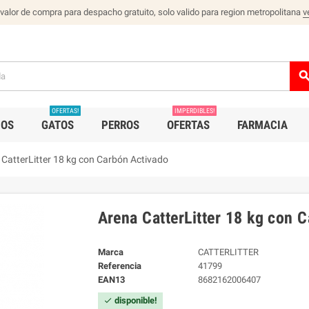
 valor de compra para despacho gratuito, solo valido para region metropolitana
v
sear
OFERTAS!
IMPERDIBLES!
IOS
GATOS
PERROS
OFERTAS
FARMACIA
 CatterLitter 18 kg con Carbón Activado
Arena CatterLitter 18 kg con 
Marca
CATTERLITTER
Referencia
41799
EAN13
8682162006407
disponible!
check