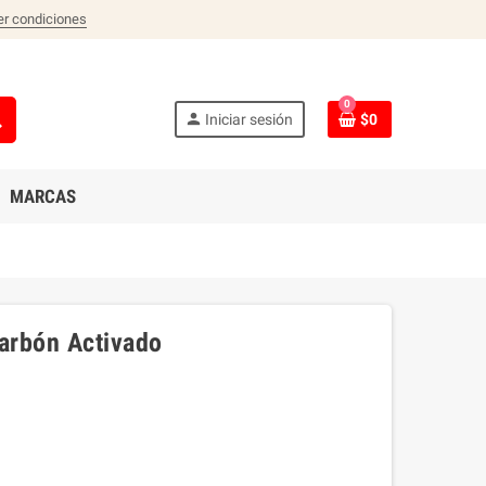
er condiciones
0
ch
person
Iniciar sesión
$0
MARCAS
Carbón Activado