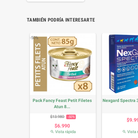
TAMBIÉN PODRÍA INTERESARTE
-50%
 Filetes
Pack Fancy Feast Petit Filetes
Nexgard Spectra 3.
.
Atun 8...
se
Precio
Precio base
Precio
P
$13.980
0%
-50%
$9.9
$6.990
da
Vista rápida
Vista 

