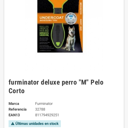
furminator deluxe perro "M" Pelo
Corto
Marca
Furminator
Referencia
32788
EAN13
811794929251
Últimas unidades en stock
warning