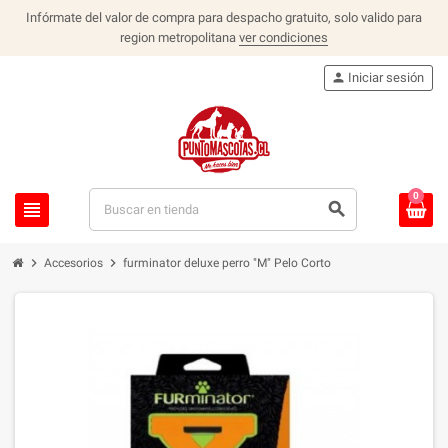
Infórmate del valor de compra para despacho gratuito, solo valido para
region metropolitana
ver condiciones
person
Iniciar sesión
0
view_headline
search
chevron_right
chevron_right
Accesorios
furminator deluxe perro "M" Pelo Corto