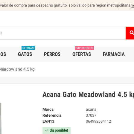
 valor de compra para despacho gratuito, solo valido para region metropolitana
v
sear
OFERTAS!
IMPERDIBLES!
IOS
GATOS
PERROS
OFERTAS
FARMACIA
Meadowland 4.5 kg
Acana Gato Meadowland 4.5 k
Marca
acana
Referencia
37037
EAN13
064992684112
disponible!
check