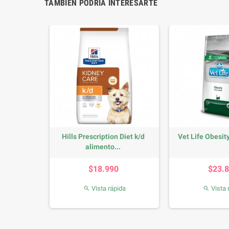
TAMBIÉN PODRÍA INTERESARTE
no Urinary
Hills Prescription Diet k/d
Vet Life Obesit
alimento...
io
Precio
P
0
$18.990
$23.
da
Vista rápida
Vista 

