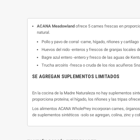
ACANA Meadowland
ofrece 5 carnes frescas en proporcio
natural.
Pollo y pavo de corral -carne, hígado, riñones y cartílago
Huevos del nido -enteros y frescos de granjas locales d
Bagre azul entero -entero y fresco de las aguas de Kent
Trucha arcoíris -fresca o cruda de los ríos acuíferos Sn
SE AGREGAN SUPLEMENTOS LIMITADOS
En la cocina de la Madre Naturaleza no hay suplementos sinté
proporciona proteína; el hígado, los riñones y las tripas ofrec
Los alimentos ACANA WholePrey incorporan carnes, órganos y 
de suplementos sintéticos -solo se agregan, colina, zinc y co