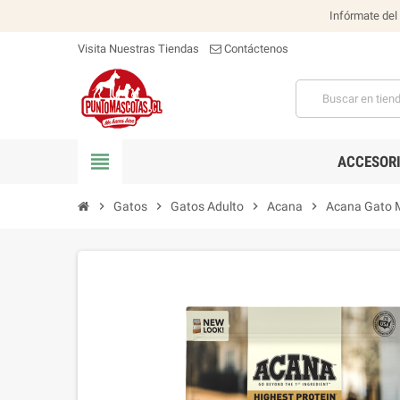
Infórmate del
Visita Nuestras Tiendas
Contáctenos
view_headline
ACCESOR
chevron_right
Gatos
chevron_right
Gatos Adulto
chevron_right
Acana
chevron_right
Acana Gato 