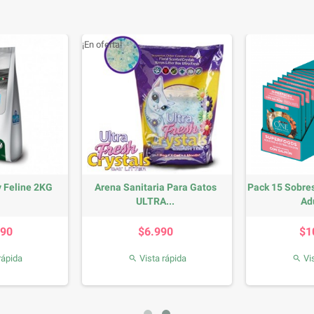
¡En oferta!
y Feline 2KG
Arena Sanitaria Para Gatos
Pack 15 Sobre
ULTRA...
Adu
recio
Precio
890
$6.990
$1
rápida
Vista rápida
Vis

