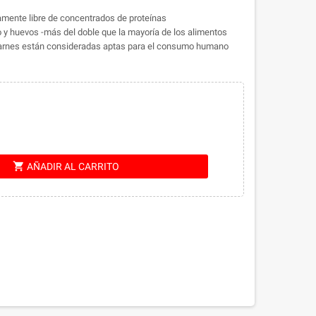
ente libre de concentrados de proteínas
 y huevos -más del doble que la mayoría de los alimentos
carnes están consideradas aptas para el consumo humano
shopping_cart
AÑADIR AL CARRITO