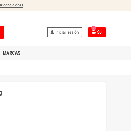
er condiciones
0
ch
person
Iniciar sesión
$0
MARCAS
g