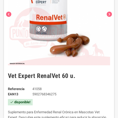
chevron_left
chevron_right
Vet Expert RenalVet 60 u.
Referencia
41058
EAN13
5902768346275
disponible!
check
Suplemento para Enfermedad Renal Crónica en Mascotas Vet
Expert. Descubre este suplemento eficaz para reducir la absorción