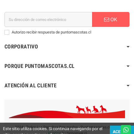
OK
Autorizo recibir respuesta de puntomascotas.cl
CORPORATIVO
PORQUE PUNTOMASCOTAS.CL
ATENCIÓN AL CLIENTE
2024 - Todos Los Derechos Reservados - Puntomascotas.cl V2.0
Este sitio utiliza cookies. Si continúa navegando por el
ACEPTAR
-
Hosting
by tecnoinver.cl