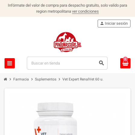
Infórmate del valor de compra para despacho gratuito, solo valido para
region metropolitana
ver condiciones
person
Iniciar sesión
0
view_headline
search
chevron_right
chevron_right
chevron_right
Farmacia
Suplementos
Vet Expert RenalVet 60 u.