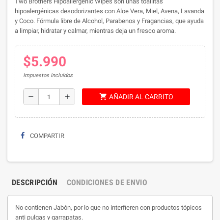
Two Brothers Hipoallergenic Wipes son unas toallitas
hipoalergénicas desodorizantes con Aloe Vera, Miel, Avena, Lavanda
y Coco. Fórmula libre de Alcohol, Parabenos y Fragancias, que ayuda
a limpiar, hidratar y calmar, mientras deja un fresco aroma.
$5.990
Impuestos incluidos
shopping_cart
remove
add
AÑADIR AL CARRITO
COMPARTIR
DESCRIPCIÓN
CONDICIONES DE ENVIO
No contienen Jabón, por lo que no interfieren con productos tópicos
anti pulgas y garrapatas.