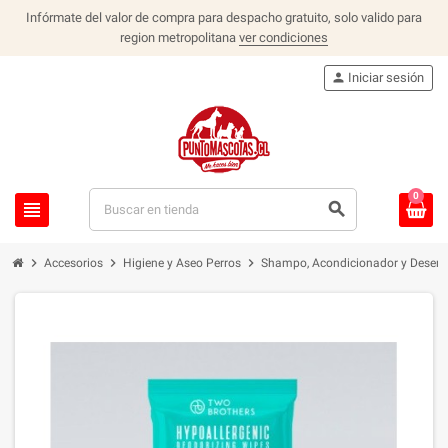
Infórmate del valor de compra para despacho gratuito, solo valido para
region metropolitana
ver condiciones
person
Iniciar sesión
0
view_headline
search
chevron_right
chevron_right
chevron_right
Accesorios
Higiene y Aseo Perros
Shampo, Acondicionador y Desenr