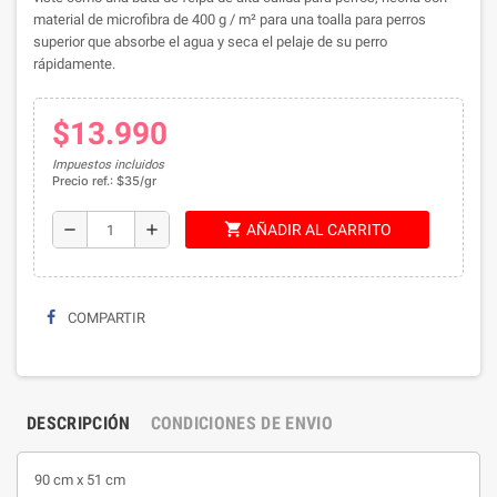
material de microfibra de 400 g / m² para una toalla para perros
superior que absorbe el agua y seca el pelaje de su perro
rápidamente.
$13.990
Impuestos incluidos
Precio ref.: $35/gr
shopping_cart
remove
add
AÑADIR AL CARRITO
COMPARTIR
DESCRIPCIÓN
CONDICIONES DE ENVIO
90 cm x 51 cm