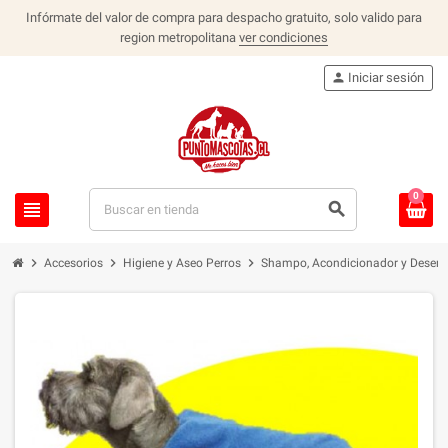
Infórmate del valor de compra para despacho gratuito, solo valido para
region metropolitana
ver condiciones
person
Iniciar sesión
0
view_headline
search
chevron_right
chevron_right
chevron_right
Accesorios
Higiene y Aseo Perros
Shampo, Acondicionador y Desenr