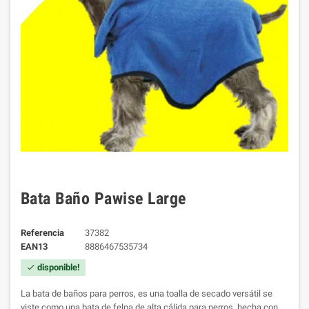
Bata Baño Pawise Large
Referencia
37382
EAN13
8886467535734
disponible!
check
La bata de baños para perros, es una toalla de secado versátil se
viste como una bata de felpa de alta cálida para perros, hecha con