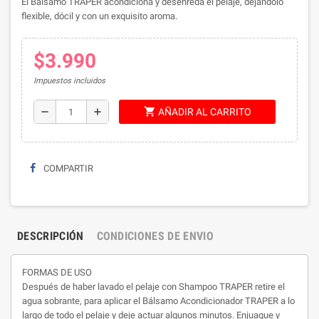
El Bálsamo TRAPER acondiciona y desenreda el pelaje, dejándolo
flexible, dócil y con un exquisito aroma.
$3.990
Impuestos incluidos
shopping_cart
remove
add
AÑADIR AL CARRITO
COMPARTIR
DESCRIPCIÓN
CONDICIONES DE ENVIO
FORMAS DE USO
Después de haber lavado el pelaje con Shampoo TRAPER retire el
agua sobrante, para aplicar el Bálsamo Acondicionador TRAPER a lo
largo de todo el pelaje y deje actuar algunos minutos. Enjuague y