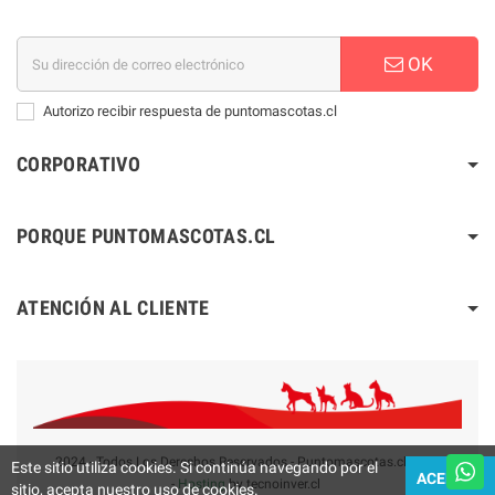
OK
Autorizo recibir respuesta de puntomascotas.cl
CORPORATIVO
PORQUE PUNTOMASCOTAS.CL
ATENCIÓN AL CLIENTE
2024 - Todos Los Derechos Reservados - Puntomascotas.cl V2.0
Este sitio utiliza cookies. Si continúa navegando por el
ACEPTAR
-
Hosting
by tecnoinver.cl
sitio, acepta nuestro uso de cookies.