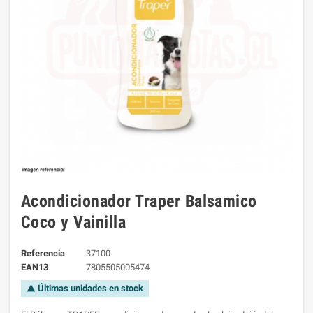
Acondicionador Traper Balsamico
Coco y Vainilla
Referencia
37100
EAN13
7805505005474
Últimas unidades en stock
warning