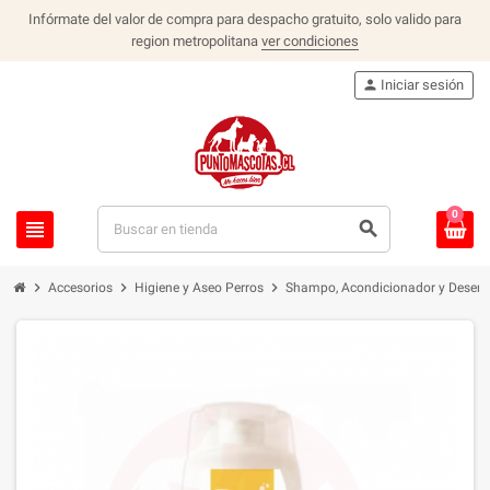
Infórmate del valor de compra para despacho gratuito, solo valido para
region metropolitana
ver condiciones
person
Iniciar sesión
0
view_headline
search
chevron_right
chevron_right
chevron_right
Accesorios
Higiene y Aseo Perros
Shampo, Acondicionador y Desenr