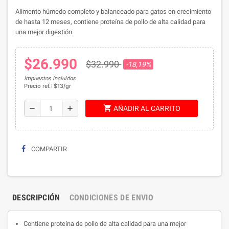
Alimento húmedo completo y balanceado para gatos en crecimiento
de hasta 12 meses, c
ontiene proteína de pollo de alta calidad para
una mejor digestión.
$26.990
$32.990
-18,19%
Impuestos incluidos
Precio ref.: $13/gr
shopping_cart
remove
add
AÑADIR AL CARRITO
COMPARTIR
DESCRIPCIÓN
CONDICIONES DE ENVIO
Contiene proteína de pollo de alta calidad para una mejor