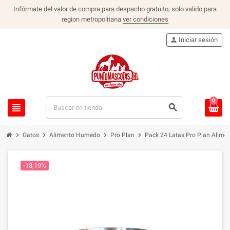
Infórmate del valor de compra para despacho gratuito, solo valido para
region metropolitana
ver condiciones
person
Iniciar sesión
0
view_headline
search
chevron_right
chevron_right
chevron_right
chevron_right
Gatos
Alimento Humedo
Pro Plan
Pack 24 Latas Pro Plan Alime
-18,19%