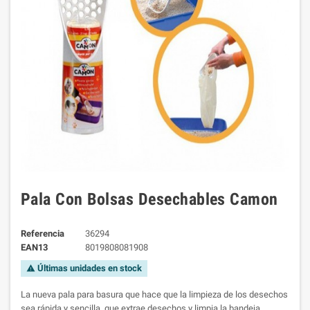
Pala Con Bolsas Desechables Camon
Referencia
36294
EAN13
8019808081908
Últimas unidades en stock
warning
La nueva pala para basura que hace que la limpieza de los desechos
sea rápida y sencilla, que extrae desechos y limpia la bandeja.