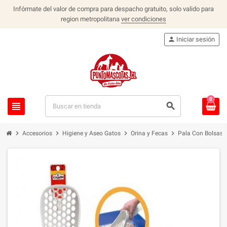
Infórmate del valor de compra para despacho gratuito, solo valido para
region metropolitana
ver condiciones
person
Iniciar sesión
0
view_headline
search
chevron_right
chevron_right
chevron_right
chevron_right
Accesorios
Higiene y Aseo Gatos
Orina y Fecas
Pala Con Bolsas