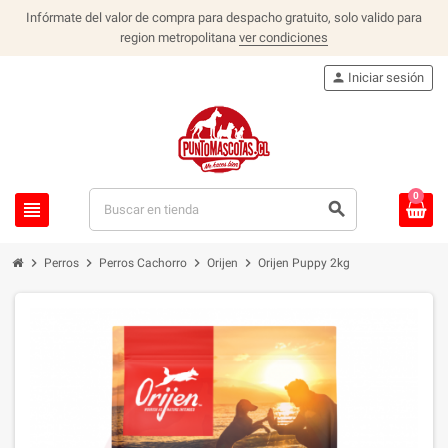
Infórmate del valor de compra para despacho gratuito, solo valido para
region metropolitana
ver condiciones
person
Iniciar sesión
0
view_headline
search
chevron_right
chevron_right
chevron_right
chevron_right
Perros
Perros Cachorro
Orijen
Orijen Puppy 2kg