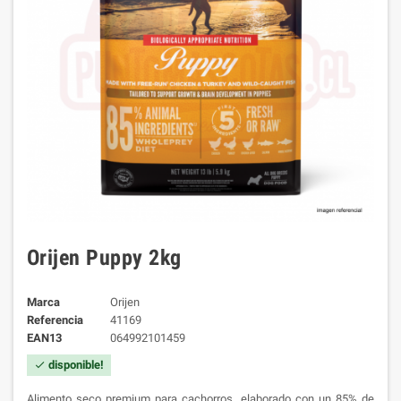
Orijen Puppy 2kg
Marca
Orijen
Referencia
41169
EAN13
064992101459
disponible!
check
Alimento seco premium para cachorros, elaborado con un 85% de