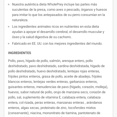
Nuestra auténtica dieta WholePrey incluye las partes más
suculentas de la presa, como aves o pescado, órganos y huesos
para imitar lo que los antepasados ​​de su perro consumían en la
naturaleza.
Los ingredientes animales ricos en nutrientes en esta dieta
ayudan a apoyar el desarrollo cerebral, el desarrollo muscular y
óseo y la salud digestiva de su cachorro.
Fabricado en EE. UU. con los mejores ingredientes del mundo.
INGREDIENTES
Pollo, pavo, hígado de pollo, salmón, arenque entero, pollo
deshidratado, pavo deshidratado, sardina deshidratada, hígado de
pollo deshidratado, huevo deshidratado, lentejas rojas enteras,
frijoles pintos enteros, grasa de pollo, aceite de abadejo, frijoles
blancos enteros, lentejas verdes enteras, garbanzos enteros,
guisantes enteros, menudencias de pavo (hígado, corazón, molleja),
huevos, sabor natural de pollo, orujo de manzana seco, corazón de
pollo, sal, suplemento de vitamina E, calabaza entera, calabaza
entera, col rizada, peras enteras, manzanas enteras , arándanos
enteros, algas secas, proteinato de zinc, tocoferoles mixtos
(conservante), niacina, mononitrato de tiamina, pantotenato de