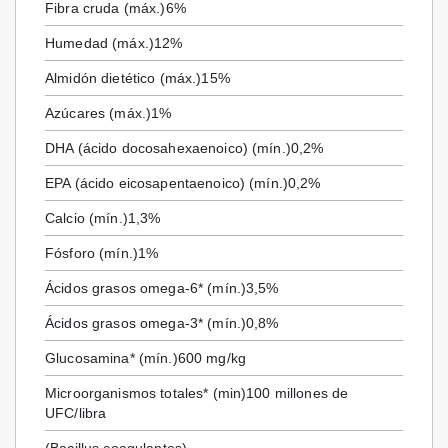
Fibra cruda (máx.)
6%
Humedad (máx.)
12%
Almidón dietético (máx.)
15%
Azúcares (máx.)
1%
DHA (ácido docosahexaenoico) (mín.)
0,2%
EPA (ácido eicosapentaenoico) (mín.)
0,2%
Calcio (mín.)
1,3%
Fósforo (mín.)
1%
Ácidos grasos omega-6* (mín.)
3,5%
Ácidos grasos omega-3* (mín.)
0,8%
Glucosamina* (mín.)
600 mg/kg
Microorganismos totales* (min)
100 millones de
UFC/libra