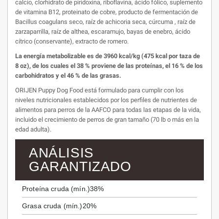
calcio, clorhidrato de piridoxina, riboflavina, ácido fólico, suplemento
de vitamina B12, proteinato de cobre, producto de fermentación de
Bacillus coagulans seco, raíz de achicoria seca, cúrcuma , raíz de
zarzaparrilla, raíz de althea, escaramujo, bayas de enebro, ácido
cítrico (conservante), extracto de romero.
La energía metabolizable es de 3960 kcal/kg (475 kcal por taza de
8 oz), de los cuales el 38 % proviene de las proteínas, el 16 % de los
carbohidratos y el 46 % de las grasas.
ORIJEN Puppy Dog Food está formulado para cumplir con los
niveles nutricionales establecidos por los perfiles de nutrientes de
alimentos para perros de la AAFCO para todas las etapas de la vida,
incluido el crecimiento de perros de gran tamaño (70 lb o más en la
edad adulta).
ANÁLISIS
GARANTIZADO
Proteína cruda (mín.)
38%
Grasa cruda (mín.)
20%