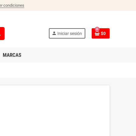
er condiciones
0
ch
person
Iniciar sesión
$0
MARCAS