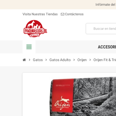
Infórmate del
Visita Nuestras Tiendas
Contáctenos
view_headline
ACCESOR
chevron_right
Gatos
chevron_right
Gatos Adulto
chevron_right
Orijen
chevron_right
Orijen Fit & T