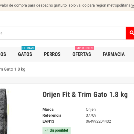
 valor de compra para despacho gratuito, solo valido para region metropolitana
v
sear
OFERTAS!
IMPERDIBLES!
IOS
GATOS
PERROS
OFERTAS
FARMACIA
rim Gato 1.8 kg
Orijen Fit & Trim Gato 1.8 kg
Marca
Orijen
Referencia
37709
EAN13
064992204402
disponible!
check