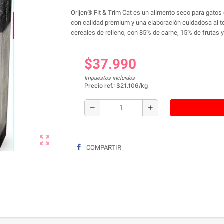
Orijen®
Fit & Trim Cat es un alimento seco para gato
con calidad premium y una elaboración cuidadosa al te
cereales de relleno, con 85% de carne, 15% de frutas y 
$37.990
Impuestos incluidos
Precio ref.: $21.106/kg
remove
add
zoom_out_map
COMPARTIR