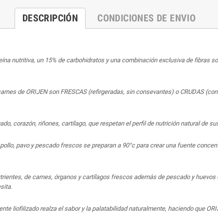
DESCRIPCIÓN
CONDICIONES DE ENVIO
ína nutritiva, un 15% de carbohidratos y una combinación exclusiva de fibras s
e carnes de ORIJEN son FRESCAS (refirgeradas, sin consevantes) o CRUDAS (conge
do, corazón, riñones, cartílago, que respetan el perfil de nutrición natural de su
 pollo, pavo y pescado frescos se preparan a 90°c para crear una fuente concen
trientes, de carnes, órganos y cartílagos frescos además de pescado y huevos 
sita.
te liofilizado realza el sabor y la palatabilidad naturalmente, haciendo que O