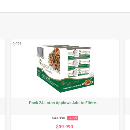
-9,09%
Pack 24 Latas Applaws Adulto Filete...
Precio base
Precio
$43.990
-9,09%
$39.990