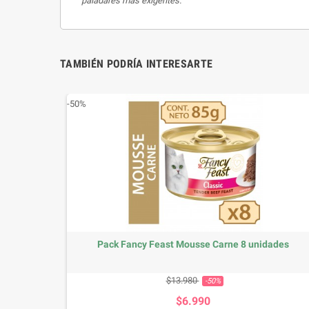
paladares más exigentes.
TAMBIÉN PODRÍA INTERESARTE
-50%
Pack Fancy Feast Mousse Carne 8 unidades
Precio base
Precio
$13.980
-50%
$6.990