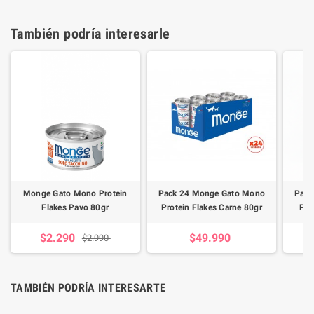
También podría interesarle
Monge Gato Mono Protein
Pack 24 Monge Gato Mono
Pack
Flakes Pavo 80gr
Protein Flakes Carne 80gr
Pro
$2.290
$49.990
$2.990
TAMBIÉN PODRÍA INTERESARTE