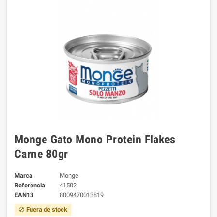
Monge Gato Mono Protein Flakes
Carne 80gr
Marca
Monge
Referencia
41502
EAN13
8009470013819
Fuera de stock
block