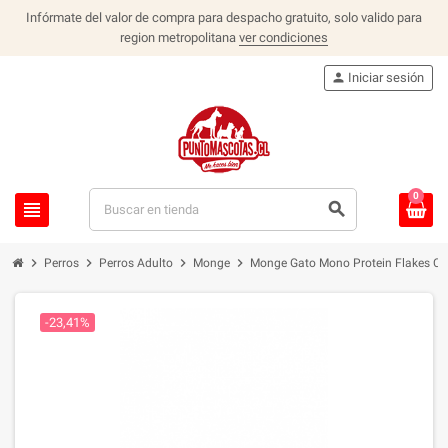
Infórmate del valor de compra para despacho gratuito, solo valido para
region metropolitana
ver condiciones
person
Iniciar sesión
0
view_headline
search
chevron_right
chevron_right
chevron_right
chevron_right
Perros
Perros Adulto
Monge
Monge Gato Mono Protein Flakes Ca
-23,41%