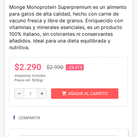
Monge Monoprotein Superpremium
es un alimento
para gatos de alta calidad, hecho con carne de
vacuno fresca y libre de granos. Enriquecido con
vitaminas y minerales esenciales, es un producto
100% italiano, sin colorantes ni conservantes
añadidos. Ideal para una dieta equilibrada y
nutritiva.
$2.290
$2.990
-23,41%
Impuestos incluidos
Precio ref.: $29/gr
shopping_cart
remove
add
AÑADIR AL CARRITO
COMPARTIR