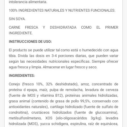
intolerancia alimentaria.
100% INGREDIENTES NATURALES Y NUTRIENTES FUNCIONALES.
SIN SOYA.
CARNE FRESCA Y DESHIDRATADA COMO EL PRIMER
INGREDIENTE.
INSTRUCCIONES DE USO:
El producto se puede utilizar tal como está o humedecido con agua
tibia. Divida las dosis en 3-4 porciones diarias, que pueden variar
según las necesidades nutricionales específicas. Siempre ofrecer
agua fresca y limpia. Almacenar en lugar fresco y seco.
INGREDIENTES:
Conejo (fresco 10%, 32% deshidratado), arroz, concentrado de
proteína d epapa, maíz, pulpa de remolacha, levadura de cerveza
(fuente de MOS y vitamina B12), proteínas animales hidrolizadas,
grasa animal (contenido de grasa de pollo 99,5%, conservado con
antioxidantes naturales), cartilago hidrolizado (fuente de sulfato de
condroitina), crustáceos hidrolizados (fuente de glucosamina),
metilsulfonilmetano, XOS (xilo-oligosacáridos 3g/kg). levadira
hidrolizada (MOS), yucca schidigera, espirulina, raíz de equinácea,