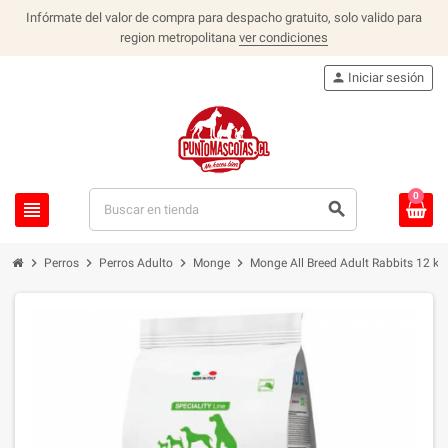
Infórmate del valor de compra para despacho gratuito, solo valido para
region metropolitana
ver condiciones
person
Iniciar sesión
0
view_headline
search
chevron_right
chevron_right
chevron_right
chevron_right
Perros
Perros Adulto
Monge
Monge All Breed Adult Rabbits 12 kg