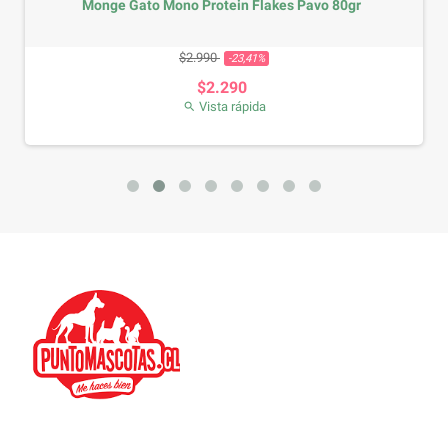
Monge Gato Mono Protein Flakes Pavo 80gr
Precio base
Precio
$2.990
-23,41%
$2.290
Vista rápida
