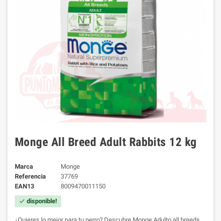
Monge All Breed Adult Rabbits 12 kg
Marca
Monge
Referencia
37769
EAN13
8009470011150
disponible!
check
¿Quieres lo mejor para tu perro? Descubre Monge Adulto all breeds