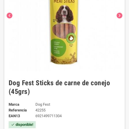
chevron_left
chevron_right
Dog Fest Sticks de carne de conejo
(45grs)
Marca
Dog Fest
Referencia
42255
EAN13
6921499711304
disponible!
check