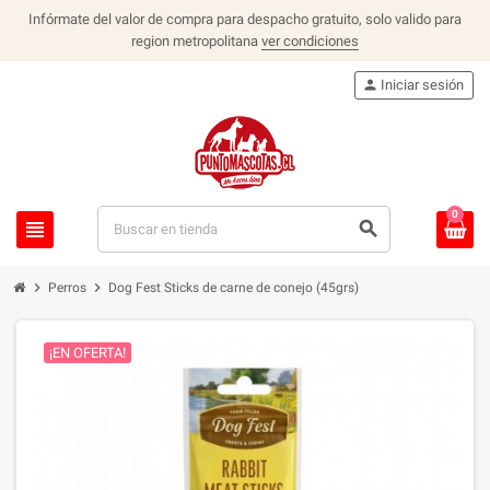
Infórmate del valor de compra para despacho gratuito, solo valido para
region metropolitana
ver condiciones
person
Iniciar sesión
0
view_headline
search
chevron_right
chevron_right
Perros
Dog Fest Sticks de carne de conejo (45grs)
¡EN OFERTA!