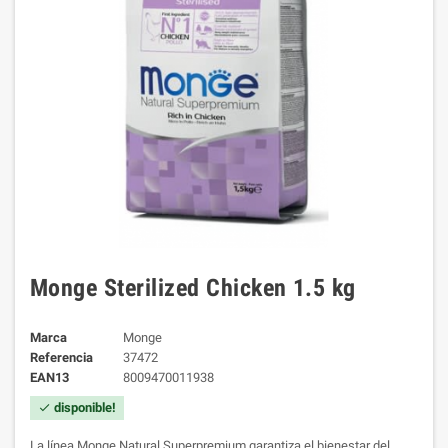
Monge Sterilized Chicken 1.5 kg
Marca
Monge
Referencia
37472
EAN13
8009470011938
disponible!
check
La línea Monge Natural Superpremium garantiza el bienestar del