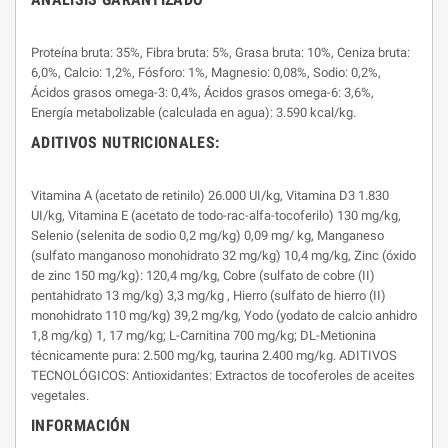
Proteína bruta: 35%, Fibra bruta: 5%, Grasa bruta: 10%, Ceniza bruta:
6,0%, Calcio: 1,2%, Fósforo: 1%, Magnesio: 0,08%, Sodio: 0,2%,
Ácidos grasos omega-3: 0,4%, Ácidos grasos omega-6: 3,6%,
Energía metabolizable (calculada en agua): 3.590 kcal/kg.
ADITIVOS NUTRICIONALES:
Vitamina A (acetato de retinilo) 26.000 UI/kg, Vitamina D3 1.830
UI/kg, Vitamina E (acetato de todo-rac-alfa-tocoferilo) 130 mg/kg,
Selenio (selenita de sodio 0,2 mg/kg) 0,09 mg/ kg, Manganeso
(sulfato manganoso monohidrato 32 mg/kg) 10,4 mg/kg, Zinc (óxido
de zinc 150 mg/kg): 120,4 mg/kg, Cobre (sulfato de cobre (II)
pentahidrato 13 mg/kg) 3,3 mg/kg , Hierro (sulfato de hierro (II)
monohidrato 110 mg/kg) 39,2 mg/kg, Yodo (yodato de calcio anhidro
1,8 mg/kg) 1, 17 mg/kg; L-Carnitina 700 mg/kg; DL-Metionina
técnicamente pura: 2.500 mg/kg, taurina 2.400 mg/kg. ADITIVOS
TECNOLÓGICOS: Antioxidantes: Extractos de tocoferoles de aceites
vegetales.
INFORMACIÓN