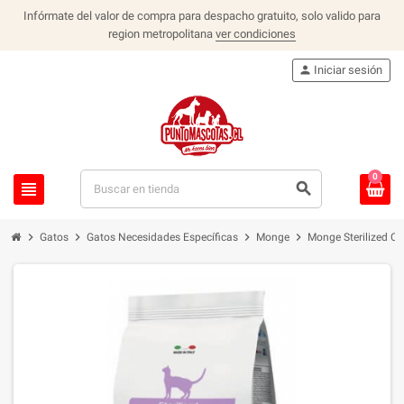
Infórmate del valor de compra para despacho gratuito, solo valido para
region metropolitana
ver condiciones
person
Iniciar sesión
0
view_headline
search
chevron_right
chevron_right
chevron_right
chevron_right
Gatos
Gatos Necesidades Específicas
Monge
Monge Sterilized Ch