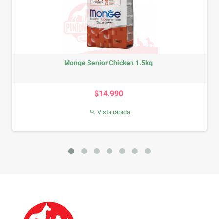
icken 1.5kg
Monge Indoor Chicken
ecio
Precio
90
$15.990
ápida
Vista rápida
