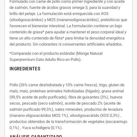
Formulado con carne de pollo como primer ingrediente y con aceite
de salmón, fuente de ácidos grasos omega-3, para la suavidad y
brillo del pelaje. La formulación está enriquecida con XOS
(xilooligosacáridos) y MOS (mananooligosacáridos), prebióticos que
favorecen el bienestar intestinal. La formulación contiene un bajo
contenido de grasa* para ayudar a mantener el peso corporal ideal y
tiene un alto contenido de fibra* para limitar la densidad energética
del producto. Sin colorantes ni conservantes artificiales añadidos.
*Comparado con el producto estándar (Monge Natural
Superpremium Gato Adulto Rico en Pollo).
INGREDIENTES
Pollo (26% carne deshidratada y 10% carne fresca), trigo, gluten de
maíz, maíz, proteínas animales hidrolizadas (hígado), grasa animal
(99,5% aceite de pollo purificado), fibra de guisantes (3%), huevos
secos, pescado (seco salmón), aceite de pescado 2% (aceite de
salmón purificado 99,5%), sales minerales, productos de levadura
(manano oligosacáridos MOS 1%), xilooligosacárido (XOS 0,3%) ,
productos obtenidos de la transformación de vegetales (escaramujo
0,1%) , Yuca schidigera (0,1%).
ANÁLISIS GARANTIZADO