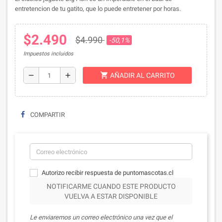
entretencion de tu gatito, que lo puede entretener por horas.
$2.490
$4.990
-50,1%
Impuestos incluidos
shopping_cart
remove
add
AÑADIR AL CARRITO
COMPARTIR
Autorizo recibir respuesta de puntomascotas.cl
NOTIFICARME CUANDO ESTE PRODUCTO
VUELVA A ESTAR DISPONIBLE
Le enviaremos un correo electrónico una vez que el