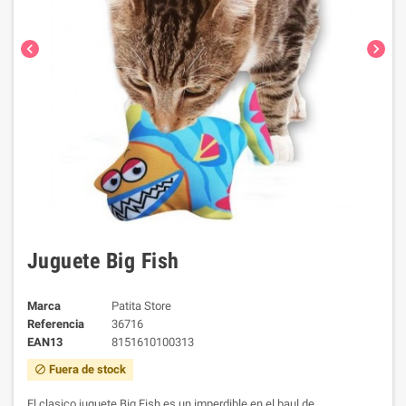
chevron_left
chevron_right
Juguete Big Fish
Marca
Patita Store
Referencia
36716
EAN13
8151610100313
Fuera de stock
block
El clasico juguete Big Fish es un imperdible en el baul de