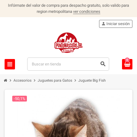
Infórmate del valor de compra para despacho gratuito, solo valido para
region metropolitana
ver condiciones
person
Iniciar sesión
0
view_headline
search
chevron_right
chevron_right
chevron_right
Accesorios
Juguetes para Gatos
Juguete Big Fish
-50,1%