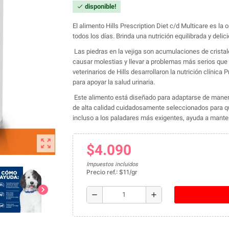
disponible!
check
El alimento Hills Prescription Diet c/d Multicare es la
todos los días. Brinda una nutrición equilibrada y delicio
Las piedras en la vejiga son acumulaciones de cristal
causar molestias y llevar a problemas más serios que r
veterinarios de Hills desarrollaron la nutrición clínic
para apoyar la salud urinaria.
Este alimento está diseñado para adaptarse de manera 
de alta calidad cuidadosamente seleccionados para qu
incluso a los paladares más exigentes, ayuda a mantene
zoom_out_map
$4.090
Impuestos incluidos
Precio ref.: $11/gr
chevron_right
remove
add