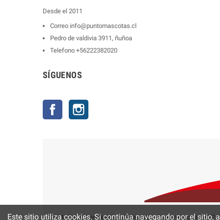
Desde el 2011
Correo
info@puntomascotas.cl
Pedro de valdivia 3911, ñuñoa
Telefono
+56222382020
SÍGUENOS
Facebook
Instagram
Este sitio utiliza cookies. Si continúa navegando por el sitio,
2024 - Todos Los Derechos Reservados - Puntomascotas.cl V2.