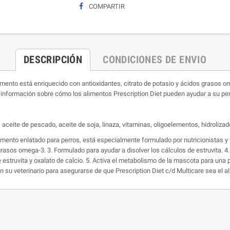
COMPARTIR
DESCRIPCIÓN
CONDICIONES DE ENVIO
limento está enriquecido con antioxidantes, citrato de potasio y ácidos grasos
ás información sobre cómo los alimentos
Prescription
Diet
pueden ayudar a su perro
s, aceite de pescado, aceite de soja, linaza, vitaminas, oligoelementos, hidroliz
limento enlatado para perros, está especialmente formulado por nutricionistas y
 grasos omega-3. 3. Formulado para ayudar a disolver los cálculos de estruvita. 4
estruvita y oxalato de calcio. 5. Activa el metabolismo de la mascota para una 
on su veterinario para asegurarse de que
Prescription
Diet
c/d
Multicare
sea el a