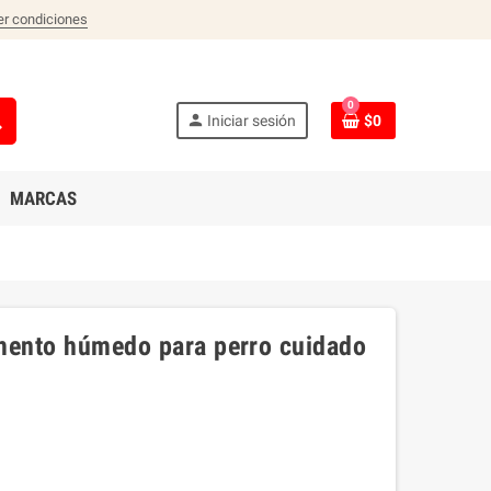
er condiciones
0
ch
person
Iniciar sesión
$0
MARCAS
limento húmedo para perro cuidado