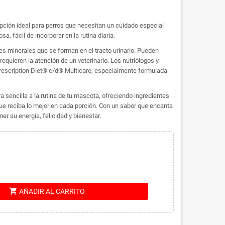
 opción ideal para perros que necesitan un cuidado especial
sa, fácil de incorporar en la rutina diaria.
es minerales que se forman en el tracto urinario. Pueden
equieren la atención de un veterinario. Los nutriólogos y
a Prescription Diet® c/d® Multicare, especialmente formulada
sencilla a la rutina de tu mascota, ofreciendo ingredientes
e reciba lo mejor en cada porción. Con un sabor que encanta
r su energía, felicidad y bienestar.
shopping_cart
AÑADIR AL CARRITO