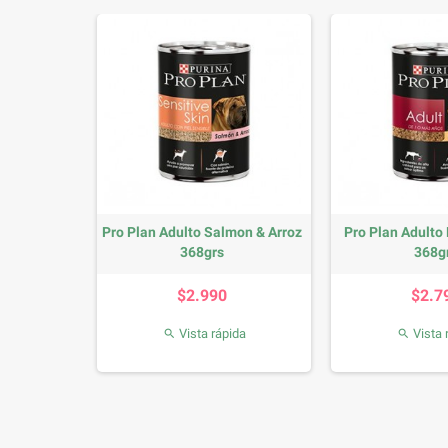
to Humedo
Pro Plan Adulto Salmon & Arroz
Pro Plan Adulto 
.
368grs
368g
io
Precio
P
0
$2.990
$2.7
da
Vista rápida
Vista 

