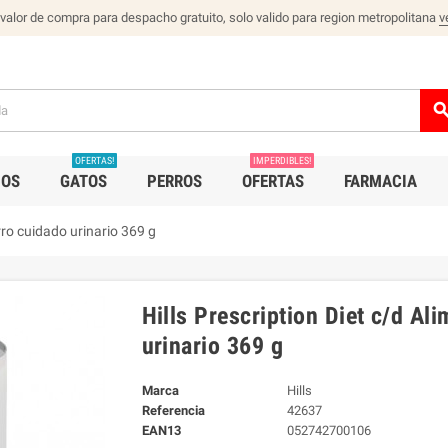
 valor de compra para despacho gratuito, solo valido para region metropolitana
v
sear
OFERTAS!
IMPERDIBLES!
IOS
GATOS
PERROS
OFERTAS
FARMACIA
rro cuidado urinario 369 g
Hills Prescription Diet c/d A
urinario 369 g
Marca
Hills
Referencia
42637
EAN13
052742700106