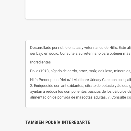
Desarrollado por nutricionistas y veterinarios de
Hill's
. Este a
ser bajo en sodio. Consulte a su veterinario para obtener m
Ingredientes
Pollo (19%), hígado de cerdo, arroz, maíz, celulosa, minerale
Hill's
Prescription
Diet
c/d
Multicare
Urinary
Care
con pollo, a
2. Enriquecido con antioxidantes, citrato de potasio y ácidos
ayudan a reducir los componentes básicos de los cálculos de 
alimentación de por vida de mascotas adultas. 7. Consulte c
TAMBIÉN PODRÍA INTERESARTE