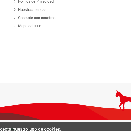
Política de Privacidad
Nuestras tiendas
Contacte con nosotros
Mapa del sitio
 acepta nuestro uso de cookies.
0 -
Hosting
by tecnoinver.cl