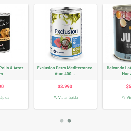
Pollo & Arroz
Exclusion Perro Mediterraneo
Belcando Lat
rs
Atun 400...
Huev
recio
Precio
90
$3.990
$
rápida
Vista rápida
Vis

