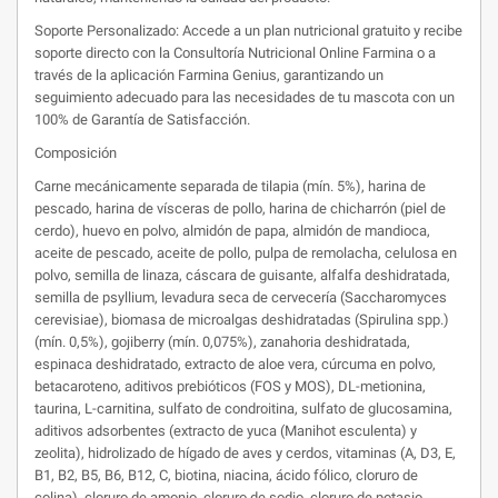
Soporte Personalizado: Accede a un plan nutricional gratuito y recibe
soporte directo con la Consultoría Nutricional Online Farmina o a
través de la aplicación Farmina Genius, garantizando un
seguimiento adecuado para las necesidades de tu mascota con un
100% de Garantía de Satisfacción.
Composición
Carne mecánicamente separada de tilapia (mín. 5%), harina de
pescado, harina de vísceras de pollo, harina de chicharrón (piel de
cerdo), huevo en polvo, almidón de papa, almidón de mandioca,
aceite de pescado, aceite de pollo, pulpa de remolacha, celulosa en
polvo, semilla de linaza, cáscara de guisante, alfalfa deshidratada,
semilla de psyllium, levadura seca de cervecería (Saccharomyces
cerevisiae), biomasa de microalgas deshidratadas (Spirulina spp.)
(mín. 0,5%), gojiberry (mín. 0,075%), zanahoria deshidratada,
espinaca deshidratado, extracto de aloe vera, cúrcuma en polvo,
betacaroteno, aditivos prebióticos (FOS y MOS), DL-metionina,
taurina, L-carnitina, sulfato de condroitina, sulfato de glucosamina,
aditivos adsorbentes (extracto de yuca (Manihot esculenta) y
zeolita), hidrolizado de hígado de aves y cerdos, vitaminas (A, D3, E,
B1, B2, B5, B6, B12, C, biotina, niacina, ácido fólico, cloruro de
colina), cloruro de amonio, cloruro de sodio, cloruro de potasio,