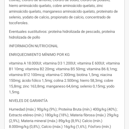
hierro aminoácido quelato, cobre aminoácido quelato, zinc
aminoácido quelato, manganeso aminoácido quelato, proteinato de
selenio, yodato de calcio, propionato de calcio, concentrado de
tocoferoles.
Eventuales sustitutivos: proteína hidrolizada de pescado, proteína
hidrolizada de pollo
INFORMACIÓN NUTRICIONAL
ENRIQUECIMIENTO MÍNIMO POR KG
vitamina A 18.000UI; vitamina D3 1.200UI; vitamina E 600UI; vitamina
B1 10mg; vitamina B2 20mg; vitamina B5 50mg; vitamina B6 8,1mg;
vitamina B12 100mcg; vitamina C 300mg; biotina 1,5mg; niacina
150mg; ácido fólico 1,5mg; colina 2.500mg; hierro 58,3mg; cobre
15,8mg; zinc 163,8mg; manganeso 64,6mg; selenio 0,15mg; yodo
1,5mg.
NIVELES DE GARANTÍA
Humedad (máx.) 90g/kg (9%); Proteína Bruta (mín.) 400g/kg (40%);
Extracto etéreo (mín.) 180g/kg (18%); Materia fibrosa (máx.) 29g/kg
(2,9%); Materia mineral (máx.) 89g/kg (8,9%) Calcio (mín.)
8.000mg/kg (0,8%); Calcio (máx.) 16g/kg (1,6%); Fósforo (mín.)