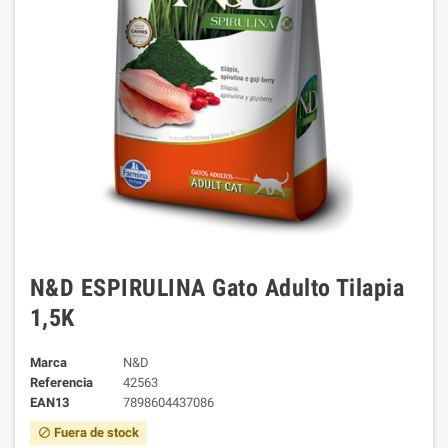
N&D ESPIRULINA Gato Adulto Tilapia
1,5K
Marca
N&D
Referencia
42563
EAN13
7898604437086
Fuera de stock
block