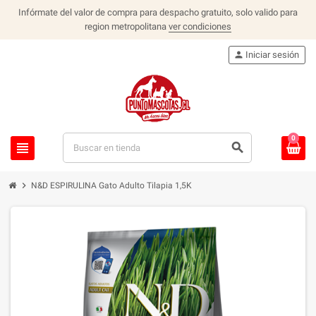
Infórmate del valor de compra para despacho gratuito, solo valido para
region metropolitana
ver condiciones
person
Iniciar sesión
0
view_headline
search
chevron_right
N&D ESPIRULINA Gato Adulto Tilapia 1,5K