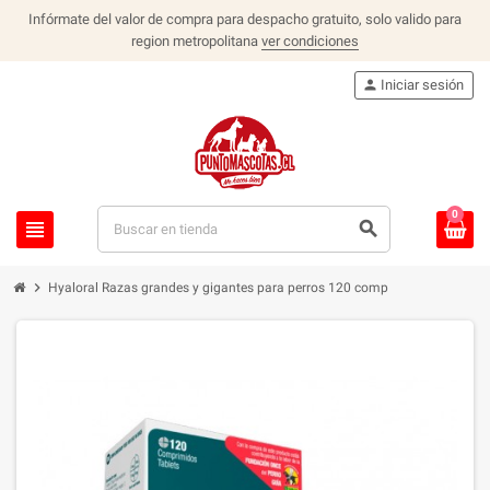
Infórmate del valor de compra para despacho gratuito, solo valido para
region metropolitana
ver condiciones
person
Iniciar sesión
0
view_headline
search
chevron_right
Hyaloral Razas grandes y gigantes para perros 120 comp