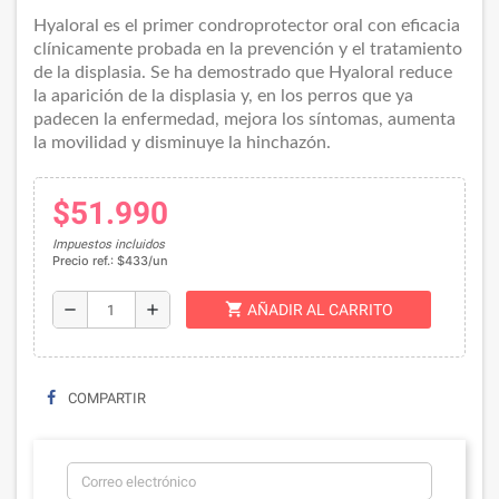
Hyaloral es el primer condroprotector oral con eficacia
clínicamente probada en la prevención y el tratamiento
de la displasia. Se ha demostrado que Hyaloral reduce
la aparición de la displasia y, en los perros que ya
padecen la enfermedad, mejora los síntomas, aumenta
la movilidad y disminuye la hinchazón.
$51.990
Impuestos incluidos
Precio ref.: $433/un
shopping_cart
remove
add
AÑADIR AL CARRITO
COMPARTIR