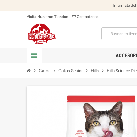
Infórmate del
Visita Nuestras Tiendas
Contáctenos
view_headline
ACCESOR
chevron_right
Gatos
chevron_right
Gatos Senior
chevron_right
Hills
chevron_right
Hills Science Di