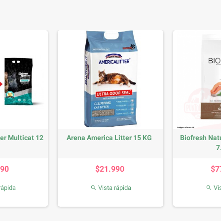
er Multicat 12
Arena America Litter 15 KG
Biofresh Nat
7
recio
Precio
990
$21.990
$7
rápida
Vista rápida
Vis

