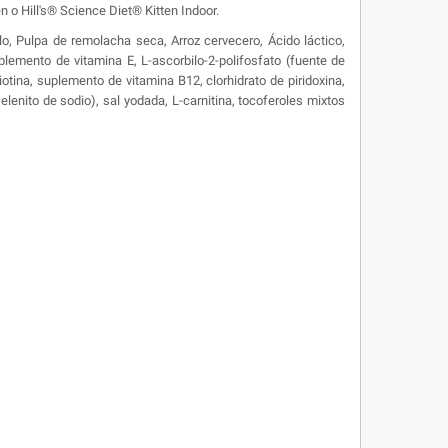
n o Hill's® Science Diet® Kitten Indoor.
llo, Pulpa de remolacha seca, Arroz cervecero, Ácido láctico,
uplemento de vitamina E, L-ascorbilo-2-polifosfato (fuente de
otina, suplemento de vitamina B12, clorhidrato de piridoxina,
lenito de sodio), sal yodada, L-carnitina, tocoferoles mixtos