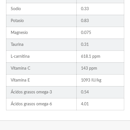
Sodio
0.33
Potasio
0.83
Magnesio
0.075
Taurina
0.31
L-carnitina
618.1 ppm
Vitamina C
143 ppm
Vitamina E
1093 IU/kg
Ácidos grasos omega-3
0.54
Ácidos grasos omega-6
4.01