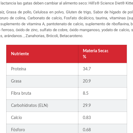
 lactancia las gatas deben cambiar al alimento seco: Hill’s® Science Diet® Kitte
aíz, Grasa de pollo, Celulosa en polvo, Gluten de trigo, Sabor de hígado de po
oruro de colina, Carbonato de calcio, Fosfato dicálcico, taurina, vitaminas (s
suplemento de vitamina A, pantotenato de calcio, suplemento de riboflavina, bi
 ferroso, óxido de zinc, sulfato de cobre, óxido manganoso, yodato de calcio, se
s, arándanos. , Zanahorias, Brócoli, Betacaroteno.
Materia Seca
1
Nutriente
%
Proteína
34.7
Grasa
20.9
Fibra bruta
8.5
Carbohidratos (ELN)
29.9
Calcio
0.83
Fósforo
0.68