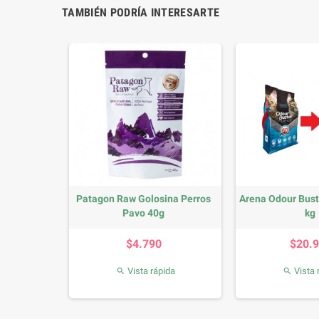
TAMBIÉN PODRÍA INTERESARTE
aws Adulto
Patagon Raw Golosina Perros
Arena Odour Bust
Pavo 40g
kg
e
Precio
Precio
P
09%
$4.790
$20.
0
da
Vista rápida
Vista 

