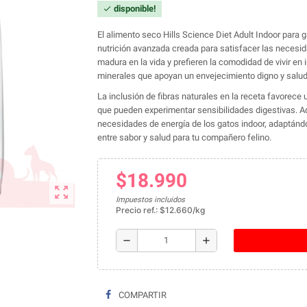
disponible!
check
El alimento seco Hills Science Diet Adult Indoor para g
nutrición avanzada creada para satisfacer las necesi
madura en la vida y prefieren la comodidad de vivir en 
minerales que apoyan un envejecimiento digno y salud
La inclusión de fibras naturales en la receta favorece
que pueden experimentar sensibilidades digestivas. A
necesidades de energía de los gatos indoor, adaptándos
entre sabor y salud para tu compañero felino.
$18.990
zoom_out_map
Impuestos incluidos
Precio ref.: $12.660/kg
remove
add
COMPARTIR