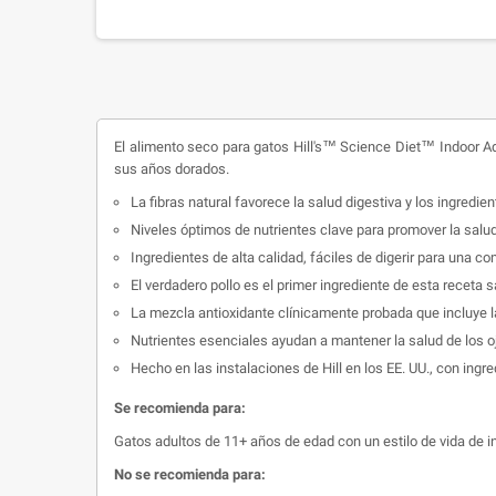
El alimento seco para gatos Hill's™ Science Diet™ Indoor Ad
sus años dorados.
La fibras natural favorece la salud digestiva y los ingredien
Niveles óptimos de nutrientes clave para promover la salud 
Ingredientes de alta calidad, fáciles de digerir para una com
El verdadero pollo es el primer ingrediente de esta receta
La mezcla antioxidante clínicamente probada que incluye la
Nutrientes esenciales ayudan a mantener la salud de los oj
Hecho en las instalaciones de Hill en los EE. UU., con ingre
Se recomienda para:
Gatos adultos de 11+ años de edad con un estilo de vida de in
No se recomienda para: