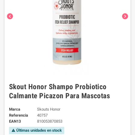
chevron_left
chevron_right
Skout Honor Shampo Probiotico
Calmante Picazon Para Mascotas
Marca
Skouts Honor
Referencia
40757
EAN13
810053870853
Últimas unidades en stock
warning