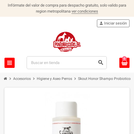
Infórmate del valor de compra para despacho gratuito, solo valido para
region metropolitana
ver condiciones
person
Iniciar sesión
0
view_headline
search
chevron_right
chevron_right
chevron_right
Accesorios
Higiene y Aseo Perros
Skout Honor Shampo Probiotico 