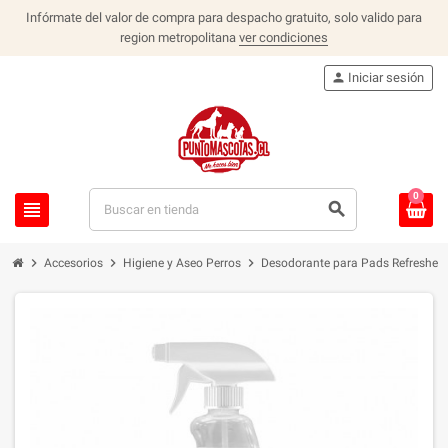
Infórmate del valor de compra para despacho gratuito, solo valido para
region metropolitana
ver condiciones
person
Iniciar sesión
0
view_headline
search
chevron_right
chevron_right
chevron_right
Accesorios
Higiene y Aseo Perros
Desodorante para Pads Refresher 