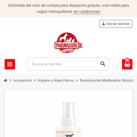
Infórmate del valor de compra para despacho gratuito, solo valido para
region metropolitana
ver condiciones
person
Iniciar sesión
0
view_headline
search
chevron_right
chevron_right
chevron_right
Accesorios
Higiene y Aseo Perros
Desodorante Madreselva Skouts H