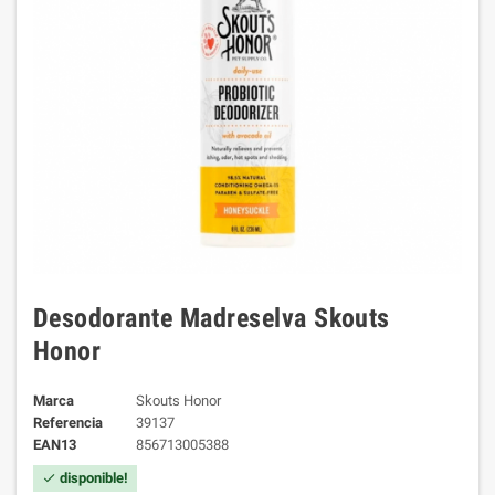
Desodorante Madreselva Skouts
Honor
Marca
Skouts Honor
Referencia
39137
EAN13
856713005388
disponible!
check