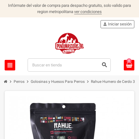
Infórmate del valor de compra para despacho gratuito, solo valido para
region metropolitana
ver condiciones
person
Iniciar sesión
0
view_headline
search
chevron_right
chevron_right
chevron_right
Perros
Golosinas y Huesos Para Perros
Rahue Humero de Cerdo 3 u