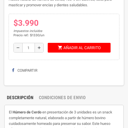
masticar y promover encías y dientes saludables.
$3.990
Impuestos incluidos
Precio ref.: $1330/un
shopping_cart
remove
add
AÑADIR AL CARRITO
COMPARTIR
DESCRIPCIÓN
CONDICIONES DE ENVIO
El
Húmero de Cerdo
en presentación de 3 unidades es un snack
completamente natural, elaborado a partir de húmero bovino
cuidadosamente horneado para preservar su sabor. Este hueso