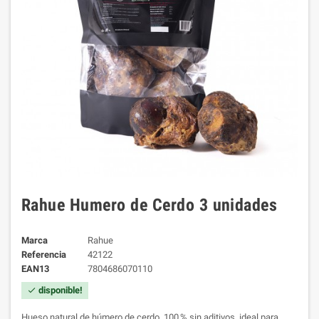
Rahue Humero de Cerdo 3 unidades
Marca
Rahue
Referencia
42122
EAN13
7804686070110
disponible!
check
Hueso natural de húmero de cerdo, 100 % sin aditivos, ideal para