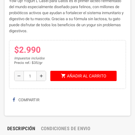
Yow Up! Yogurt L Casei para Gatos es el primer lácteo fermentado
del mundo especialmente diseñado para felinos, con millones de
probióticos activos que ayudan a fortalecer el sistema inmunitario y
digestivo de tu mascota. Gracias a su fórmula sin lactosa, tu gato
puede disfrutar de todos los beneficios de un yogur sin problemas
digestivos.
$2.990
Impuestos incluidos
Precio ref.: $35/gr
shopping_cart
remove
add
AÑADIR AL CARRITO
COMPARTIR
DESCRIPCIÓN
CONDICIONES DE ENVIO