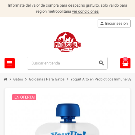
Infórmate del valor de compra para despacho gratuito, solo valido para
region metropolitana
ver condiciones
person
Iniciar sesión
0
view_headline
search
chevron_right
chevron_right
chevron_right
Gatos
Golosinas Para Gatos
Yogurt Alto en Probioticos Inmune Sy
¡EN OFERTA!