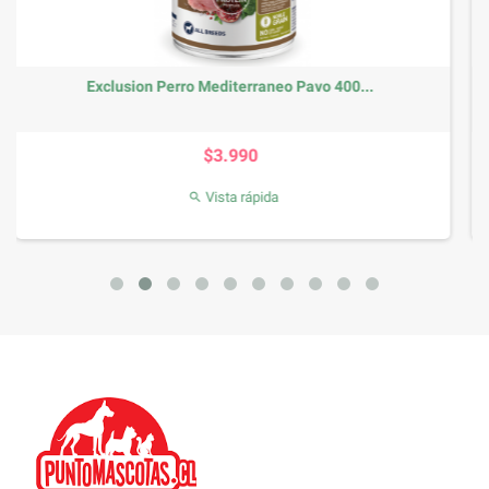
Pavo 400...
Monge Perro Mono Protein Pavo c
Precio base
Precio
$4.990
-20,04%
$3.990
Vista rápida
