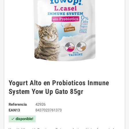
Yogurt Alto en Probioticos Inmune
System Yow Up Gato 85gr
Referencia
42926
EAN13
8437023761373
disponible!
check