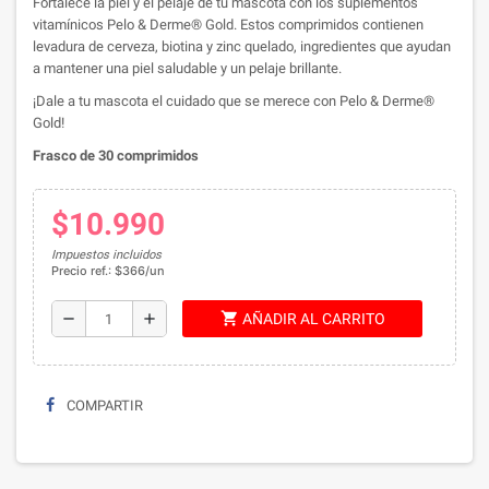
Fortalece la piel y el pelaje de tu mascota con los suplementos
vitamínicos Pelo & Derme® Gold. Estos comprimidos contienen
levadura de cerveza, biotina y zinc quelado, ingredientes que ayudan
a mantener una piel saludable y un pelaje brillante.
¡Dale a tu mascota el cuidado que se merece con Pelo & Derme®
Gold!
Frasco de 30 comprimidos
$10.990
Impuestos incluidos
Precio ref.: $366/un
shopping_cart
remove
add
AÑADIR AL CARRITO
COMPARTIR