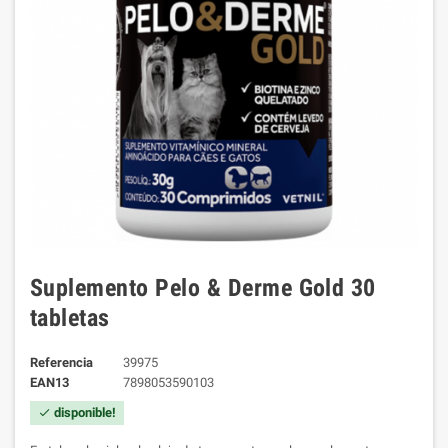
Suplemento Pelo & Derme Gold 30
tabletas
Referencia
39975
EAN13
7898053590103
disponible!
check