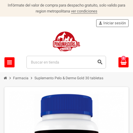
Infórmate del valor de compra para despacho gratuito, solo valido para
region metropolitana
ver condiciones
person
Iniciar sesión
0
view_headline
search
chevron_right
chevron_right
Farmacia
Suplemento Pelo & Derme Gold 30 tabletas