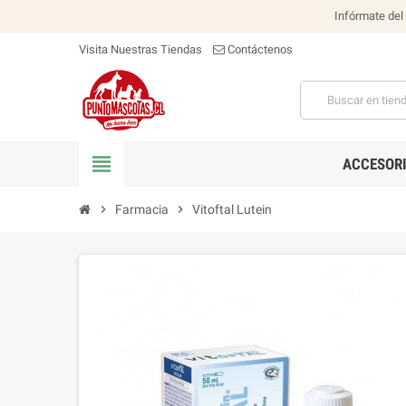
Infórmate del
Visita Nuestras Tiendas
Contáctenos
view_headline
ACCESOR
chevron_right
Farmacia
chevron_right
Vitoftal Lutein