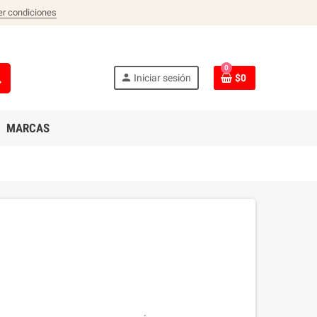
er condiciones
0
ch
person
Iniciar sesión
$0
MARCAS