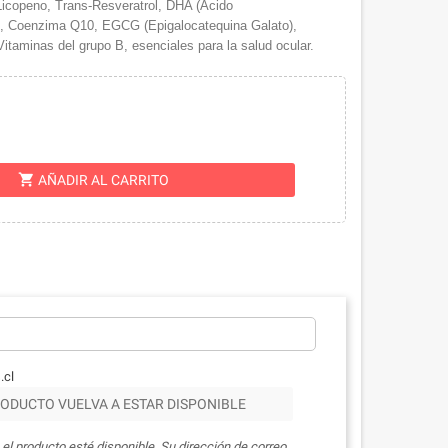
 Licopeno, Trans-Resveratrol, DHA (Ácido
, Coenzima Q10, EGCG (Epigalocatequina Galato),
Vitaminas del grupo B, esenciales para la salud ocular.
shopping_cart
AÑADIR AL CARRITO
.cl
ODUCTO VUELVA A ESTAR DISPONIBLE
el producto esté disponible. Su dirección de correo