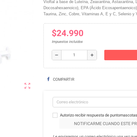
Vioftal a base de Luteína, Zeaxantina, Astaxantina,
Docosahexaenoico), EPA (Ácido Eicosapentaenoico)
Taurina, Zinc, Cobre, Vitaminas A, E y C, Selenio y 
$24.990
Impuestos incluidos
remove
add
COMPARTIR
zoom_out_map
Autorizo recibir respuesta de puntomascotas
NOTIFICARME CUANDO ESTE PR
Le enviaremos un correo electrónico una vez que 