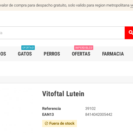
 valor de compra para despacho gratuito, solo valido para region metropolitana
v
sear
OFERTAS!
IMPERDIBLES!
IOS
GATOS
PERROS
OFERTAS
FARMACIA
Vitoftal Lutein
Referencia
39102
EAN13
8414042005442
Fuera de stock
block