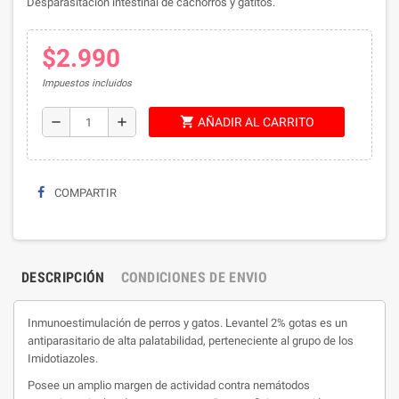
Desparasitación intestinal de cachorros y gatitos.
$2.990
Impuestos incluidos
shopping_cart
remove
add
AÑADIR AL CARRITO
COMPARTIR
DESCRIPCIÓN
CONDICIONES DE ENVIO
Inmunoestimulación de perros y gatos. Levantel 2% gotas es un
antiparasitario de alta palatabilidad, perteneciente al grupo de los
Imidotiazoles.
Posee un amplio margen de actividad contra nemátodos