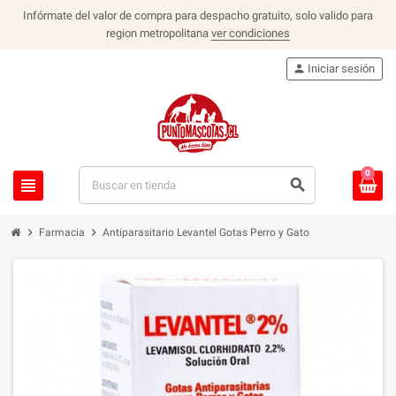
Infórmate del valor de compra para despacho gratuito, solo valido para
region metropolitana
ver condiciones
person
Iniciar sesión
0
view_headline
search
chevron_right
chevron_right
Farmacia
Antiparasitario Levantel Gotas Perro y Gato