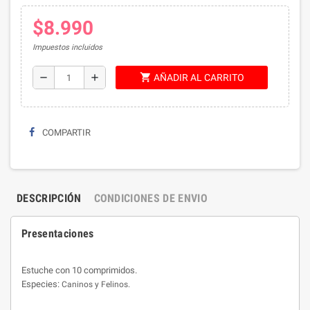
$8.990
Impuestos incluidos
shopping_cart
remove
add
AÑADIR AL CARRITO
COMPARTIR
DESCRIPCIÓN
CONDICIONES DE ENVIO
Presentaciones
Estuche con 10 comprimidos.
Especies:
Caninos y Felinos.