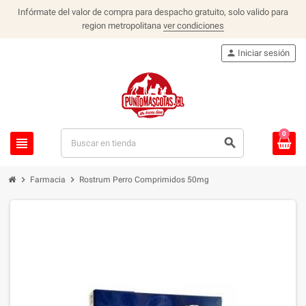
Infórmate del valor de compra para despacho gratuito, solo valido para
region metropolitana
ver condiciones
person
Iniciar sesión
0
view_headline
search
chevron_right
chevron_right
Farmacia
Rostrum Perro Comprimidos 50mg