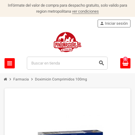
Infórmate del valor de compra para despacho gratuito, solo valido para
region metropolitana
ver condiciones
person
Iniciar sesión
0
view_headline
search
chevron_right
chevron_right
Farmacia
Doximicin Comprimidos 100mg