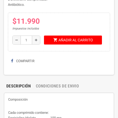
Antibiótico.
$11.990
Impuestos incluidos
shopping_cart
remove
add
AÑADIR AL CARRITO
COMPARTIR
DESCRIPCIÓN
CONDICIONES DE ENVIO
Composición
Cada comprimido contiene:
Doxiciclina Hiclato…….……100 mg