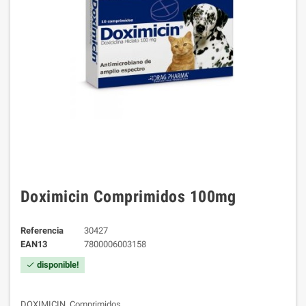
Doximicin Comprimidos 100mg
Referencia
30427
EAN13
7800006003158
disponible!
check
DOXIMICIN. Comprimidos.