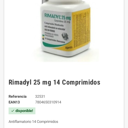
Rimadyl 25 mg 14 Comprimidos
Referencia
32531
EAN13
7804650310914
disponible!
check
Antiflamatorio 14 Comprimidos