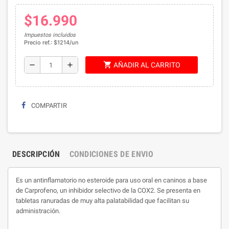
$16.990
Impuestos incluidos
Precio ref.: $1214/un
shopping_cart
remove
add
AÑADIR AL CARRITO
COMPARTIR
DESCRIPCIÓN
CONDICIONES DE ENVIO
Es un antinflamatorio no esteroide para uso oral en caninos a base
de Carprofeno, un inhibidor selectivo de la COX2. Se presenta en
tabletas ranuradas de muy alta palatabilidad que facilitan su
administración.