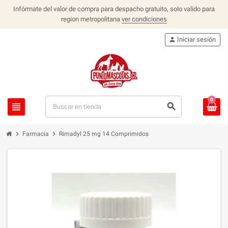
Infórmate del valor de compra para despacho gratuito, solo valido para
region metropolitana
ver condiciones
person
Iniciar sesión
0
view_headline
search
chevron_right
chevron_right
Farmacia
Rimadyl 25 mg 14 Comprimidos