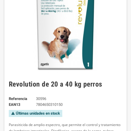
Revolution de 20 a 40 kg perros
Referencia
30596
EAN13
7804650310150
Últimas unidades en stock
warning
Parasiticida de amplio espectro, que permite el control y tratamiento
de lombrices intestinales, Dirofilarias, acaros de la sarna, pulgas