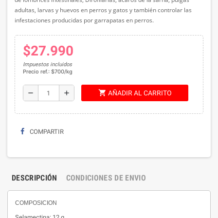
adultas, larvas y huevos en perros y gatos y también controlar las
infestaciones producidas por garrapatas en perros.
$27.990
Impuestos incluidos
Precio ref.: $700/kg
shopping_cart
remove
add
AÑADIR AL CARRITO
COMPARTIR
DESCRIPCIÓN
CONDICIONES DE ENVIO
COMPOSICION
Selamectina: 12 g.