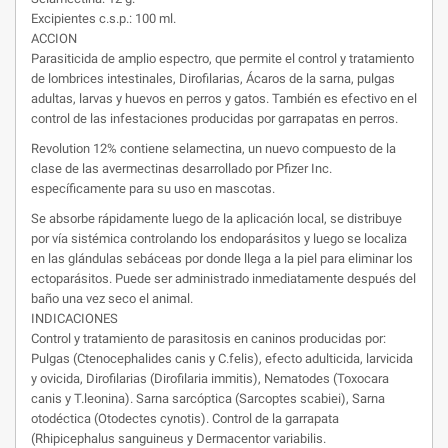
Excipientes c.s.p.: 100 ml.
ACCION
Parasiticida de amplio espectro, que permite el control y tratamiento
de lombrices intestinales, Dirofilarias, Ácaros de la sarna, pulgas
adultas, larvas y huevos en perros y gatos. También es efectivo en el
control de las infestaciones producidas por garrapatas en perros.
Revolution 12% contiene selamectina, un nuevo compuesto de la
clase de las avermectinas desarrollado por Pfizer Inc.
específicamente para su uso en mascotas.
Se absorbe rápidamente luego de la aplicación local, se distribuye
por vía sistémica controlando los endoparásitos y luego se localiza
en las glándulas sebáceas por donde llega a la piel para eliminar los
ectoparásitos. Puede ser administrado inmediatamente después del
baño una vez seco el animal.
INDICACIONES
Control y tratamiento de parasitosis en caninos producidas por:
Pulgas (Ctenocephalides canis y C.felis), efecto adulticida, larvicida
y ovicida, Dirofilarias (Dirofilaria immitis), Nematodes (Toxocara
canis y T.leonina). Sarna sarcóptica (Sarcoptes scabiei), Sarna
otodéctica (Otodectes cynotis). Control de la garrapata
(Rhipicephalus sanguineus y Dermacentor variabilis.