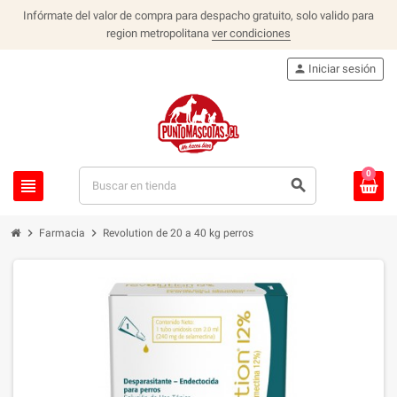
Infórmate del valor de compra para despacho gratuito, solo valido para
region metropolitana
ver condiciones
person
Iniciar sesión
0
view_headline
search
chevron_right
chevron_right
Farmacia
Revolution de 20 a 40 kg perros