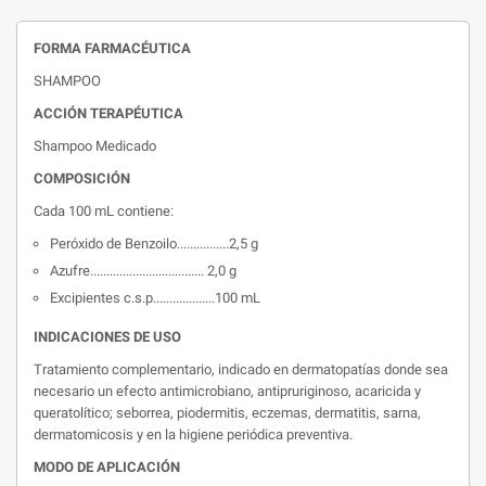
FORMA FARMACÉUTICA
SHAMPOO
ACCIÓN TERAPÉUTICA
Shampoo Medicado
COMPOSICIÓN
Cada 100 mL contiene:
Peróxido de Benzoilo................2,5 g
Azufre................................... 2,0 g
Excipientes c.s.p...................100 mL
INDICACIONES DE USO
Tratamiento complementario, indicado en dermatopatías donde sea
necesario un efecto antimicrobiano, antipruriginoso, acaricida y
queratolítico; seborrea, piodermitis, eczemas, dermatitis, sarna,
dermatomicosis y en la higiene periódica preventiva.
MODO DE APLICACIÓN