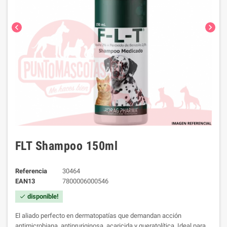
chevron_left
chevron_right
FLT Shampoo 150ml
Referencia
30464
EAN13
7800006000546
disponible!
check
El aliado perfecto en dermatopatías que demandan acción
antimicrobiana, antipruriginosa, acaricida y queratolítica. Ideal para