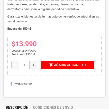
tratar seborrea, piodermitis, eczemas, dermatitis, sarna,
dermatomicosis, y en la higiene periódica preventiva.
Garantiza el bienestar de tu mascota con un enfoque integral en su
salud dérmica.
Envase de 150ml
$13.990
Impuestos incluidos
Precio ref.: $93/ml
shopping_cart
remove
add
AÑADIR AL CARRITO
COMPARTIR
DESCRIPCIÓN
CONDICIONES DE ENVIO