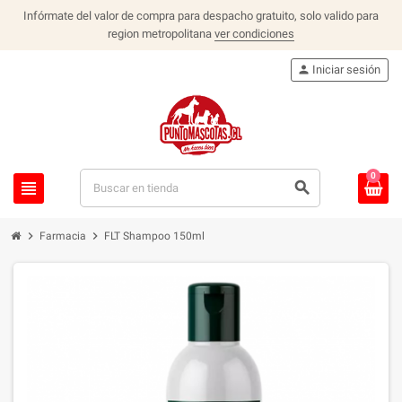
Infórmate del valor de compra para despacho gratuito, solo valido para
region metropolitana
ver condiciones
person
Iniciar sesión
0
view_headline
search
chevron_right
chevron_right
Farmacia
FLT Shampoo 150ml