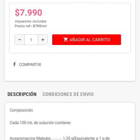
$7.990
Impuestos incluidos
Precio ref.: $799/ml
shopping_cart
remove
add
AÑADIR AL CARRITO
COMPARTIR
DESCRIPCIÓN
CONDICIONES DE ENVIO
Composición
Cada 100 mL de solución contiene:
Acepromacina Maleato………1,35 g(Equivalente a 1 g de