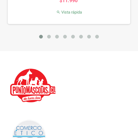
.990
$12.99
a rápida
Vista rápi
