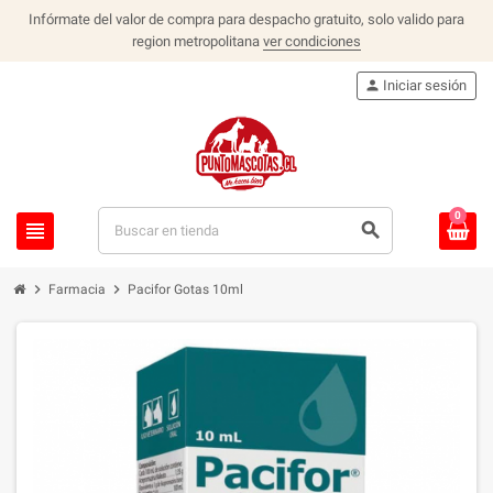
Infórmate del valor de compra para despacho gratuito, solo valido para
region metropolitana
ver condiciones
person
Iniciar sesión
0
view_headline
search
chevron_right
chevron_right
Farmacia
Pacifor Gotas 10ml