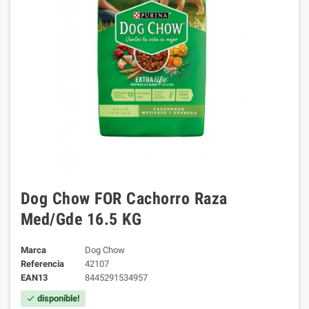
Dog Chow FOR Cachorro Raza
Med/Gde 16.5 KG
Marca
Dog Chow
Referencia
42107
EAN13
8445291534957
disponible!
check