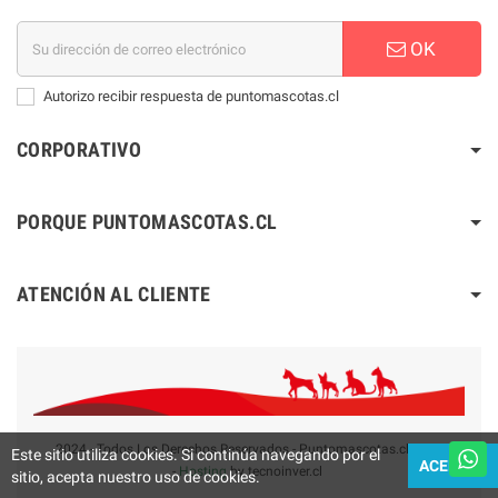
OK
Autorizo recibir respuesta de puntomascotas.cl
CORPORATIVO
PORQUE PUNTOMASCOTAS.CL
ATENCIÓN AL CLIENTE
2024 - Todos Los Derechos Reservados - Puntomascotas.cl V2.0
Este sitio utiliza cookies. Si continúa navegando por el
ACEPTAR
-
Hosting
by tecnoinver.cl
sitio, acepta nuestro uso de cookies.