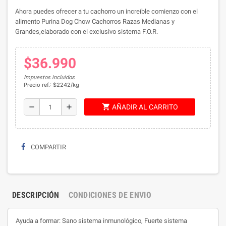
Ahora puedes ofrecer a tu cachorro un increíble comienzo con el
alimento Purina Dog Chow Cachorros Razas Medianas y
Grandes,elaborado con el exclusivo sistema F.O.R.
$36.990
Impuestos incluidos
Precio ref.: $2242/kg
shopping_cart
remove
add
AÑADIR AL CARRITO
COMPARTIR
DESCRIPCIÓN
CONDICIONES DE ENVIO
Ayuda a formar: Sano sistema inmunológico, Fuerte sistema