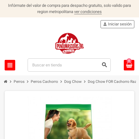
Infórmate del valor de compra para despacho gratuito, solo valido para
region metropolitana
ver condiciones
person
Iniciar sesión
0
view_headline
search
chevron_right
chevron_right
chevron_right
chevron_right
Perros
Perros Cachorro
Dog Chow
Dog Chow FOR Cachorro Raza