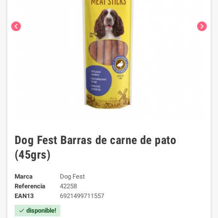
chevron_left
chevron_right
Dog Fest Barras de carne de pato
(45grs)
Marca
Dog Fest
Referencia
42258
EAN13
6921499711557
disponible!
check