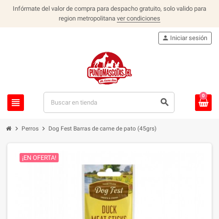
Infórmate del valor de compra para despacho gratuito, solo valido para
region metropolitana
ver condiciones
person
Iniciar sesión
0
view_headline
search
chevron_right
chevron_right
Perros
Dog Fest Barras de carne de pato (45grs)
¡EN OFERTA!