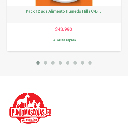
2 uds Alimento Humedo Hills C/D...
Dentalif
Precio
$43.990
Vista rápida
