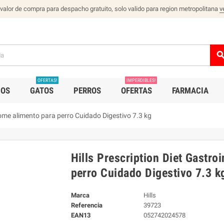
 valor de compra para despacho gratuito, solo valido para region metropolitana
v
sear
OFERTAS!
IMPERDIBLES!
IOS
GATOS
PERROS
OFERTAS
FARMACIA
Biome alimento para perro Cuidado Digestivo 7.3 kg
Hills Prescription Diet Gastro
perro Cuidado Digestivo 7.3 k
Marca
Hills
Referencia
39723
EAN13
052742024578