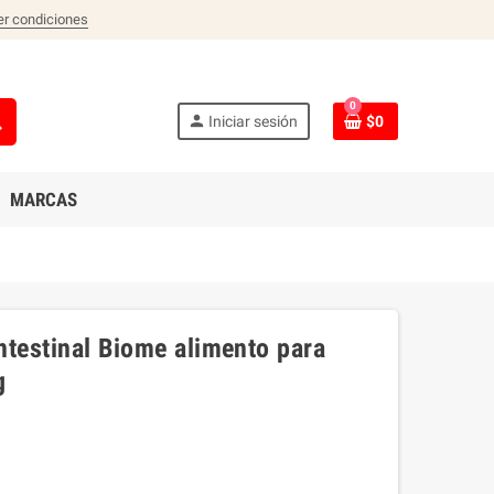
er condiciones
0
ch
person
Iniciar sesión
$0
MARCAS
intestinal Biome alimento para
g