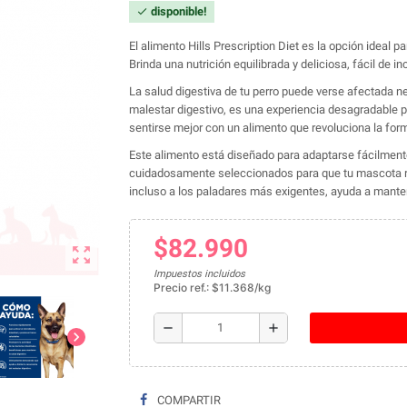
disponible!
check
El alimento Hills Prescription Diet es la opción ideal 
Brinda una nutrición equilibrada y deliciosa, fácil de inc
La salud digestiva de tu perro puede verse afectada n
malestar digestivo, es una experiencia desagradable p
sentirse mejor con un alimento que revoluciona la for
Este alimento está diseñado para adaptarse fácilmente a
cuidadosamente seleccionados para que tu mascota re
incluso a los paladares más exigentes, ayuda a mantene
$82.990
zoom_out_map
Impuestos incluidos
Precio ref.: $11.368/kg
remove
add
chevron_right
COMPARTIR