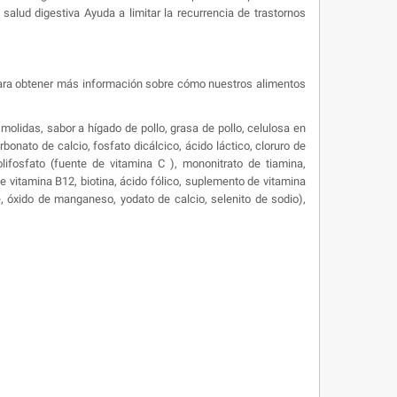
salud digestiva Ayuda a limitar la recurrencia de trastornos
io para obtener más información sobre cómo nuestros alimentos
 molidas, sabor a hígado de pollo, grasa de pollo, celulosa en
bonato de calcio, fosfato dicálcico, ácido láctico, cloruro de
olifosfato (fuente de vitamina C ), mononitrato de tiamina,
e vitamina B12, biotina, ácido fólico, suplemento de vitamina
re, óxido de manganeso, yodato de calcio, selenito de sodio),