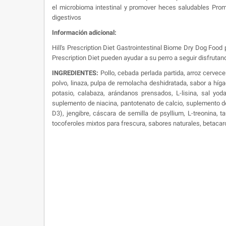
el microbioma intestinal y promover heces saludables Promue
digestivos
Información adicional:
Hill's Prescription Diet Gastrointestinal Biome Dry Dog Food
Prescription Diet pueden ayudar a su perro a seguir disfrutando
INGREDIENTES:
Pollo, cebada perlada partida, arroz cervece
polvo, linaza, pulpa de remolacha deshidratada, sabor a hígad
potasio, calabaza, arándanos prensados, L-lisina, sal yoda
suplemento de niacina, pantotenato de calcio, suplemento de 
D3), jengibre, cáscara de semilla de psyllium, L-treonina, t
tocoferoles mixtos para frescura, sabores naturales, betacar