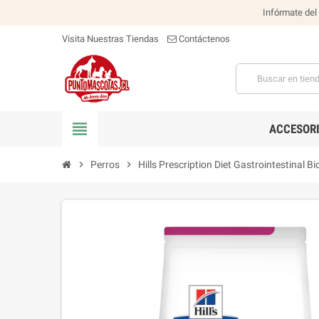
Infórmate del
Visita Nuestras Tiendas
Contáctenos
view_headline
ACCESOR
chevron_right
Perros
chevron_right
Hills Prescription Diet Gastrointestinal 