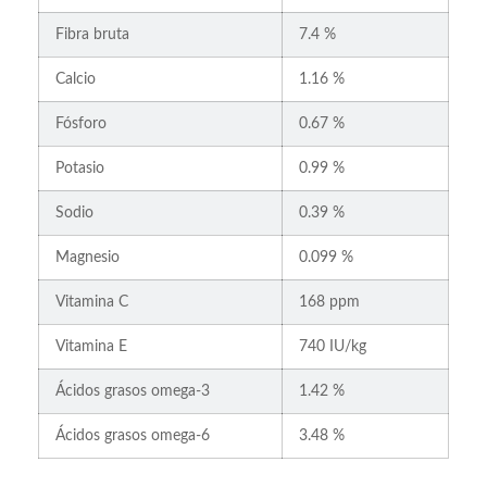
Fibra bruta
7.4 %
Calcio
1.16 %
Fósforo
0.67 %
Potasio
0.99 %
Sodio
0.39 %
Magnesio
0.099 %
Vitamina C
168 ppm
Vitamina E
740 IU/kg
Ácidos grasos omega-3
1.42 %
Ácidos grasos omega-6
3.48 %