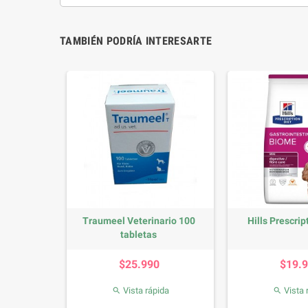
TAMBIÉN PODRÍA INTERESARTE
 60 comp
Traumeel Veterinario 100
Hills Prescript
tabletas
io
Precio
P
0
$25.990
$19.
da
Vista rápida
Vista 

