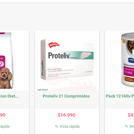
ion Diet...
Proteliv 21 Comprimidos
Pack 12 Hills P
recio
Precio
990
$16.990
$4
rápida
Vista rápida
Vis

