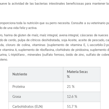
ve la actividad de las bacterias intestinales beneficiosas para mantener la 
 proporciona toda la nutrición que su perro necesita. Consulte a su veterinar
 de una vida feliz y activa.
ro, harina de gluten de maíz, maíz integral, avena integral, cáscaras de nueces
o de cerdo, pulpa de cítricos deshidratada, soja Aceite, aceite de pescado, car
da, cloruro de colina, vitaminas (suplemento de vitamina E, L-ascorbilo-2-p
vitamina A, suplemento de riboflavina, clorhidrato de piridoxina, suplemento d
aurina, L-triptófano , minerales (sulfato ferroso, óxido de zinc, sulfato de cob
oteno.
Materia Seca
1
Nutriente
%
Proteína
21 %
Grasa
12.6 %
Carbohidratos (ELN)
51.7 %