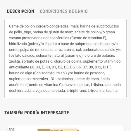
DESCRIPCIÓN
CONDICIONES DE ENVIO
Carne de pollo y cordero congeladas, maíz, harina de subproductos
de pollo, trigo, harina de gluten de maíz, aceite de pollo y/o grasa
vacuna preservados con tocoferoles (fuente de vitamina E),
hidrolizado (polvo y/o líquido) a base de subproductos de pollo y/o
cerdo, pulpa de remolacha, arroz, avena, sal, carbonato de calcio y/o
fosfáto cálcico, colorante natural (caramelo), cloruro de potasio,
zeolita, sorbato de potasio, cloruro de colina, suplemento vitamínico
antioxidante (A, D3, E, K3, B1, B2, B3, B5, B6, B7, B9, B12, BHT),
harina de alga (Schizochytrium sp.) y/o harina de pescado,
suplementos minerales , DL-metionina, aceite de coco, ácido
ascórbico (fuente de vitamina C), huevo en polvo, L-lisina, zanahoria
deshidratada, arveja deshidratada, L-triptófano, L-treonina, taurina.
TAMBIÉN PODRÍA INTERESARTE
-50%