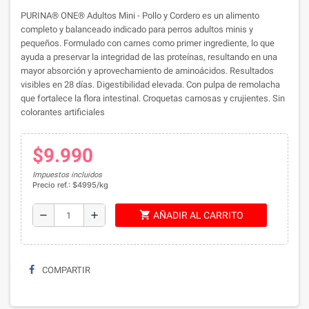
PURINA® ONE® Adultos Mini - Pollo y Cordero es un alimento
completo y balanceado indicado para perros adultos minis y
pequeños. Formulado con carnes como primer ingrediente, lo que
ayuda a preservar la integridad de las proteínas, resultando en una
mayor absorción y aprovechamiento de aminoácidos. Resultados
visibles en 28 días. Digestibilidad elevada. Con pulpa de remolacha
que fortalece la flora intestinal. Croquetas carnosas y crujientes. Sin
colorantes artificiales
$9.990
Impuestos incluidos
Precio ref.: $4995/kg
shopping_cart
remove
add
AÑADIR AL CARRITO
COMPARTIR