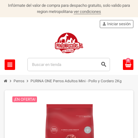
Infórmate del valor de compra para despacho gratuito, solo valido para
region metropolitana
ver condiciones
person
Iniciar sesión
0
view_headline
search
chevron_right
chevron_right
Perros
PURINA ONE Perros Adultos Mini - Pollo y Cordero 2Kg
¡EN OFERTA!