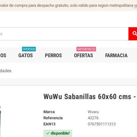
 valor de compra para despacho gratuito, solo valido para region metropolitana
v
sear
OFERTAS!
IMPERDIBLES!
IOS
GATOS
PERROS
OFERTAS
FARMACIA
idades
WuWu Sabanillas 60x60 cms -
Marca
Wuwu
Referencia
42276
EAN13
0767501111313
disponible!
check