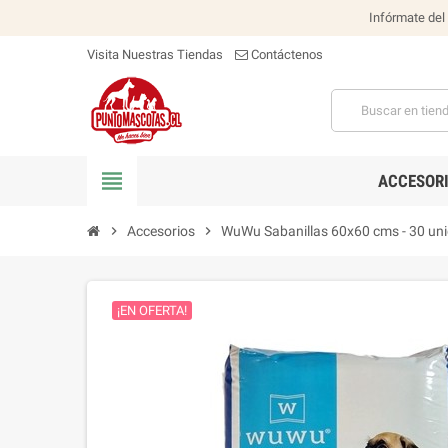
Infórmate del
Visita Nuestras Tiendas
Contáctenos
view_headline
ACCESOR
chevron_right
Accesorios
chevron_right
WuWu Sabanillas 60x60 cms - 30 un
¡EN OFERTA!