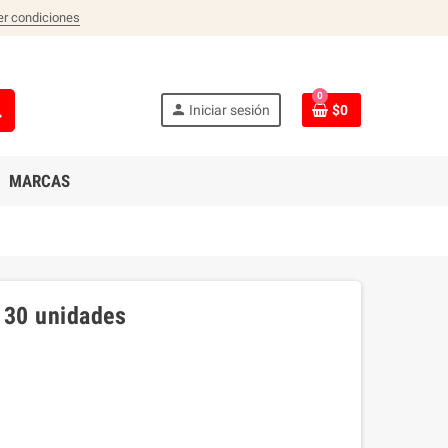
er condiciones
0
ch
person
Iniciar sesión
$0
MARCAS
 30 unidades