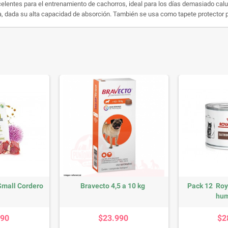
elentes para el entrenamiento de cachorros, ideal para los días demasiado calur
, dada su alta capacidad de absorción. También se usa como tapete protector p
 Small Cordero
Bravecto 4,5 a 10 kg
Pack 12 Roy
hum
recio
Precio
690
$23.990
$2