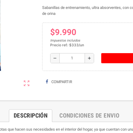
Sabanillas de entrenamiento, ultra absorventes, con c
de orina
$9.990
Impuestos incluidos
Precio ref.: $333/un
remove
add
zoom_out_map
COMPARTIR
DESCRIPCIÓN
CONDICIONES DE ENVIO
as que hacen sus necesidades en el interior del hogar, ya que cuentan con una 