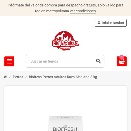
Infórmate del valor de compra para despacho gratuito, solo valido para
region metropolitana
ver condiciones
person
Iniciar sesión
0
view_headline
search
chevron_right
chevron_right
Perros
Biofresh Perros Adultos Raza Mediana 3 kg