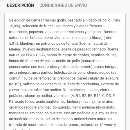
DESCRIPCIÓN
CONDICIONES DE ENVIO
Selección de carnes frescas (pollo, pescado e hígado de pollo) (min.
15,0%), selección de frutas, legumbres y hierbas frescas
(manzanas, papayas, zanahorias, remolachas y orégano - fuentes
naturales de beta caroteno, vitaminas, minerales y fibras) (min.
5,0%), blueberry en polvo, pulpa de tomate (fuente natural de
luteína), huevos deshidratados, aceite de pescado refinado (fuente
natural de EPA y DHA), harina de carne de cerdos, semillas de lino,
harina de vísceras de pollo y aceite de pollo (naturalmente
conservados con tocoferoles y extracto de romero), avena integral,
arroz integral, arroz partido, hidrolizado de pollo, cloruro sódico (sal
común), pulpa de remolacha, prebióticos (pared celular de levadura
(MOS)), sulfato de glucosamina, sulfato de condroitina, extracto de
yucca, hexametafosfato sodico, DL-metionina, L-lisina, cloruro
potásico, cloruro de colina, vitaminas (A, B1, B2, B6, B12, C, D3, E,
K3, acido fólico, acido pantoténico, biotina y niacina), minerales
orgânicos (cobre aminoácido-quelato, hierro aminoácido-quelato,
manganeso aminoácido-quelato, zinc aminoácido-quelato, selênio
aminoácido-quelato), iodato de cálcio y antioxidantes naturales
(mezcla de tocoferoles, extracto de romero, extracto de té verde y